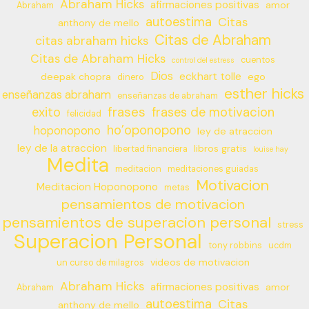
Abraham Hicks
afirmaciones positivas
amor
Abraham
autoestima
Citas
anthony de mello
Citas de Abraham
citas abraham hicks
Citas de Abraham Hicks
cuentos
control del estress
Dios
eckhart tolle
deepak chopra
ego
dinero
esther hicks
enseñanzas abraham
enseñanzas de abraham
frases
exito
frases de motivacion
felicidad
ho’oponopono
hoponopono
ley de atraccion
ley de la atraccion
libros gratis
libertad financiera
louise hay
Medita
meditacion
meditaciones guiadas
Motivacion
Meditacion Hoponopono
metas
pensamientos de motivacion
pensamientos de superacion personal
stress
Superacion Personal
tony robbins
ucdm
videos de motivacion
un curso de milagros
Abraham Hicks
afirmaciones positivas
amor
Abraham
autoestima
Citas
anthony de mello