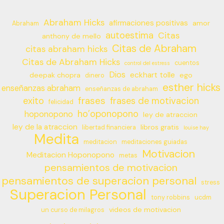
Abraham Hicks
afirmaciones positivas
amor
Abraham
autoestima
Citas
anthony de mello
Citas de Abraham
citas abraham hicks
Citas de Abraham Hicks
cuentos
control del estress
Dios
eckhart tolle
deepak chopra
ego
dinero
esther hicks
enseñanzas abraham
enseñanzas de abraham
frases
exito
frases de motivacion
felicidad
ho’oponopono
hoponopono
ley de atraccion
ley de la atraccion
libros gratis
libertad financiera
louise hay
Medita
meditacion
meditaciones guiadas
Motivacion
Meditacion Hoponopono
metas
pensamientos de motivacion
pensamientos de superacion personal
stress
Superacion Personal
tony robbins
ucdm
videos de motivacion
un curso de milagros