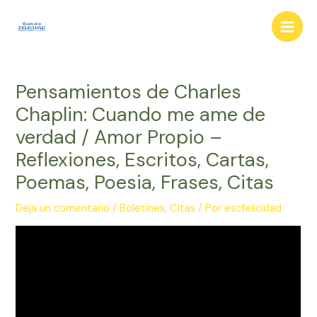
Ir
al
Main
contenido
Men
Pensamientos de Charles
Chaplin: Cuando me ame de
verdad / Amor Propio –
Reflexiones, Escritos, Cartas,
Poemas, Poesia, Frases, Citas
Deja un comentario
/
Boletines
,
Citas
/ Por
escfelicidad