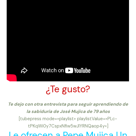
¿Te gusto?
Te dejo con otra entrevista para seguir aprendiendo de
la sabiduría de José Mujica de 79 años
[tubepress mode=»playlist» playlistValue=»PLc-
tPKqWi0y7CspxNfiw5wJIYRNQaop4y»]
Le ofrecen a Pepe Mujica Un