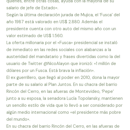
quienes, entre otras cosas, ayuda con la mayoría de su
salario de jefe de Estado».
Según la última declaración jurada de Mujica, el ‘Fusca’ del
año 1987 está valorado en US$ 2.880. Además el
presidente cuenta con otro auto del mismo año con un
valor estimado de US$ 1.560.
La oferta millonaria por el «Fusca» presidencial se instaló
de inmediato en las redes sociales con alabanzas a la
austeridad del mandatario y frases divertidas como la del
usuario de Twitter @NicoAlayon que ironizó: «1 millón de
dólares por un Fusca. Está brava la inflación».
El ex guerrillero, que llegó al poder en 2010, dona la mayor
parte de su salario al Plan Juntos. En su chacra del barrio
Rincón del Cerro, en las afueras de Montevideo, ‘Pepe’
junto a su esposa, la senadora Lucía Topolansky, mantienen
un sencillo estilo de vida que lo llevó a ser considerado por
algún medio internacional como «el presidente más pobre
del mundo».
En su chacra del barrio Rincón del Cerro, en las afueras de