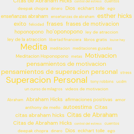
Citas de Abraham Hicks
cuentos
control del estress
Dios
eckhart tolle
deepak chopra
ego
dinero
esther hicks
enseñanzas abraham
enseñanzas de abraham
frases
exito
frases de motivacion
felicidad
ho’oponopono
hoponopono
ley de atraccion
ley de la atraccion
libros gratis
libertad financiera
louise hay
Medita
meditacion
meditaciones guiadas
Motivacion
Meditacion Hoponopono
metas
pensamientos de motivacion
pensamientos de superacion personal
stress
Superacion Personal
tony robbins
ucdm
videos de motivacion
un curso de milagros
Abraham Hicks
afirmaciones positivas
amor
Abraham
autoestima
Citas
anthony de mello
Citas de Abraham
citas abraham hicks
Citas de Abraham Hicks
cuentos
control del estress
Dios
eckhart tolle
deepak chopra
ego
dinero