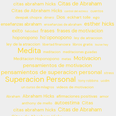
Citas de Abraham
citas abraham hicks
Citas de Abraham Hicks
cuentos
control del estress
Dios
eckhart tolle
deepak chopra
ego
dinero
esther hicks
enseñanzas abraham
enseñanzas de abraham
frases
exito
frases de motivacion
felicidad
ho’oponopono
hoponopono
ley de atraccion
ley de la atraccion
libros gratis
libertad financiera
louise hay
Medita
meditacion
meditaciones guiadas
Motivacion
Meditacion Hoponopono
metas
pensamientos de motivacion
pensamientos de superacion personal
stress
Superacion Personal
tony robbins
ucdm
videos de motivacion
un curso de milagros
Abraham Hicks
afirmaciones positivas
amor
Abraham
autoestima
Citas
anthony de mello
Citas de Abraham
citas abraham hicks