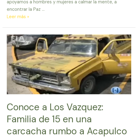
apoyamos a hombres y mujeres a calmar la mente, a
encontrar la Paz …
Curso
Leer más »
de
Primera
Esfera
de
la
Ascensión
de
los
Ishayas
–
21,
Conoce a Los Vazquez:
22
y
Familia de 15 en una
23
de
carcacha rumbo a Acapulco
Agosto,