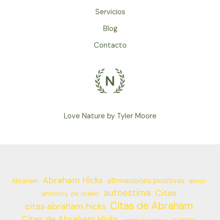
Servicios
Blog
Contacto
Love Nature by Tyler Moore
Abraham Hicks
afirmaciones positivas
amor
Abraham
autoestima
Citas
anthony de mello
Citas de Abraham
citas abraham hicks
Citas de Abraham Hicks
cuentos
control del estress