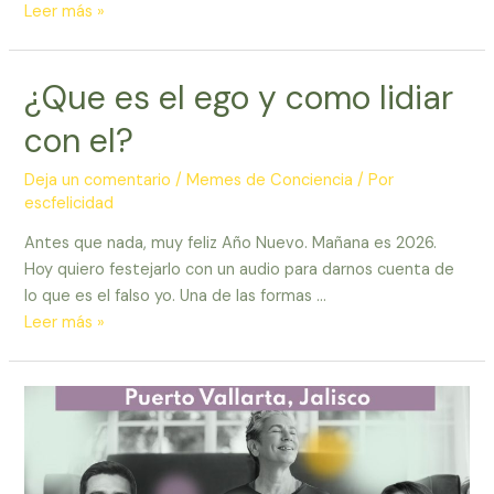
No
Leer más »
se
y
¿Que es el ego y como lidiar
Todo
Trabaja
con el?
para
el
Deja un comentario
/
Memes de Conciencia
/ Por
Bien
escfelicidad
Antes que nada, muy feliz Año Nuevo. Mañana es 2026.
Hoy quiero festejarlo con un audio para darnos cuenta de
lo que es el falso yo. Una de las formas …
¿Que
Leer más »
es
el
ego
y
como
lidiar