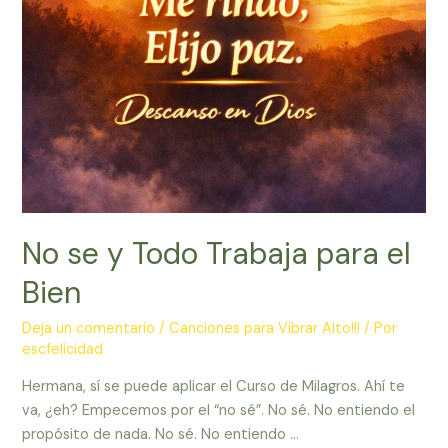
No se y Todo Trabaja para el
Bien
Deja un comentario
/
Canciones para Vibrar Alto!!!
/ Por
escfelicidad
Hermana, sí se puede aplicar el Curso de Milagros. Ahí te
va, ¿eh? Empecemos por el “no sé”. No sé. No entiendo el
propósito de nada. No sé. No entiendo …