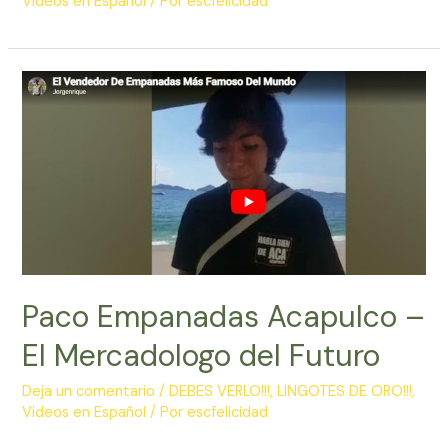
Videos en Español
/ Por
escfelicidad
Paco Empanadas Acapulco –
El Mercadologo del Futuro
Deja un comentario
/
DEBES VERLO!!!
,
LINGOTES DE ORO!!!
,
Videos en Español
/ Por
escfelicidad