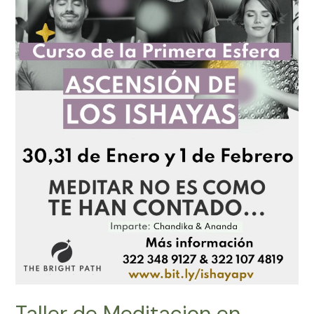
con
el?
Taller de Meditacion en