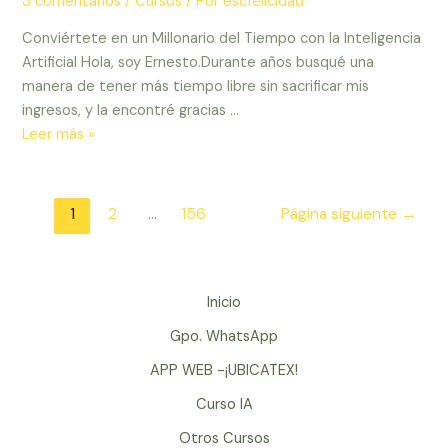
3 comentarios
/
Cursos
/ Por
escfelicidad
1
Conviértete en un Millonario del Tiempo con la Inteligencia
de
Artificial Hola, soy Ernesto.Durante años busqué una
Febrero
manera de tener más tiempo libre sin sacrificar mis
2026
ingresos, y la encontré gracias …
mt
Leer más »
Paginación
1
2
…
156
Página siguiente
→
de
entradas
Inicio
Gpo. WhatsApp
APP WEB -¡UBICATEX!
Curso IA
Otros Cursos