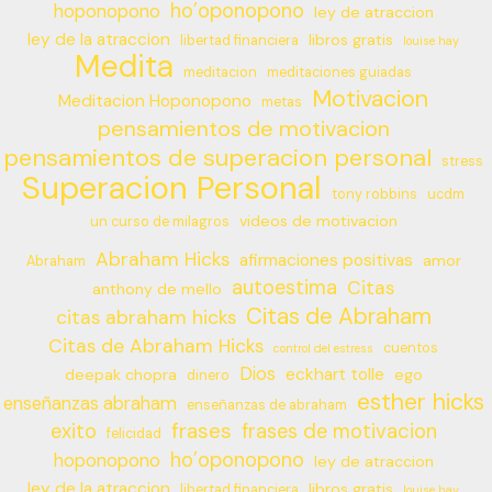
ho’oponopono
hoponopono
ley de atraccion
ley de la atraccion
libros gratis
libertad financiera
louise hay
Medita
meditacion
meditaciones guiadas
Motivacion
Meditacion Hoponopono
metas
pensamientos de motivacion
pensamientos de superacion personal
stress
Superacion Personal
tony robbins
ucdm
videos de motivacion
un curso de milagros
Abraham Hicks
afirmaciones positivas
amor
Abraham
autoestima
Citas
anthony de mello
Citas de Abraham
citas abraham hicks
Citas de Abraham Hicks
cuentos
control del estress
Dios
eckhart tolle
deepak chopra
ego
dinero
esther hicks
enseñanzas abraham
enseñanzas de abraham
frases
exito
frases de motivacion
felicidad
ho’oponopono
hoponopono
ley de atraccion
ley de la atraccion
libros gratis
libertad financiera
louise hay