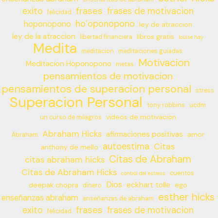
frases
exito
frases de motivacion
felicidad
ho’oponopono
hoponopono
ley de atraccion
ley de la atraccion
libros gratis
libertad financiera
louise hay
Medita
meditacion
meditaciones guiadas
Motivacion
Meditacion Hoponopono
metas
pensamientos de motivacion
pensamientos de superacion personal
stress
Superacion Personal
tony robbins
ucdm
videos de motivacion
un curso de milagros
Abraham Hicks
afirmaciones positivas
amor
Abraham
autoestima
Citas
anthony de mello
Citas de Abraham
citas abraham hicks
Citas de Abraham Hicks
cuentos
control del estress
Dios
eckhart tolle
deepak chopra
ego
dinero
esther hicks
enseñanzas abraham
enseñanzas de abraham
frases
exito
frases de motivacion
felicidad