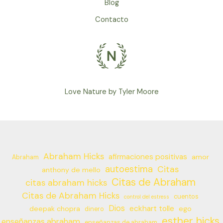
Blog
Contacto
Love Nature by Tyler Moore
Abraham Hicks
afirmaciones positivas
amor
Abraham
autoestima
Citas
anthony de mello
Citas de Abraham
citas abraham hicks
Citas de Abraham Hicks
cuentos
control del estress
Dios
eckhart tolle
deepak chopra
ego
dinero
esther hicks
enseñanzas abraham
enseñanzas de abraham