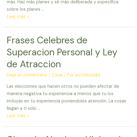
más. Haz más planes y sé más deliberada y específica
/
sobre los planes …
Esther
Pensamientos
Leer más »
Hicks
de
motivacion
Frases Celebres de
y
superacion
Superacion Personal y Ley
personal.
Se
de Atraccion
flexible
Deja un comentario
/
Citas
/ Por
escfelicidad
Las elecciones que hacen otros no pueden afectar de
manera negativa tu experiencia a menos que tu los
incluyas en tu experiencia poniendoles atención. La cosas
llegan a ti solo …
Frases
Leer más »
Celebres
de