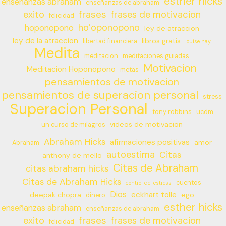
esther hicks
enseñanzas abraham
enseñanzas de abraham
frases
exito
frases de motivacion
felicidad
ho’oponopono
hoponopono
ley de atraccion
ley de la atraccion
libros gratis
libertad financiera
louise hay
Medita
meditacion
meditaciones guiadas
Motivacion
Meditacion Hoponopono
metas
pensamientos de motivacion
pensamientos de superacion personal
stress
Superacion Personal
tony robbins
ucdm
videos de motivacion
un curso de milagros
Abraham Hicks
afirmaciones positivas
amor
Abraham
autoestima
Citas
anthony de mello
Citas de Abraham
citas abraham hicks
Citas de Abraham Hicks
cuentos
control del estress
Dios
eckhart tolle
deepak chopra
ego
dinero
esther hicks
enseñanzas abraham
enseñanzas de abraham
frases
exito
frases de motivacion
felicidad