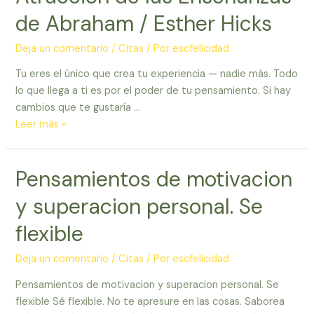
de Abraham / Esther Hicks
Deja un comentario
/
Citas
/ Por
escfelicidad
Tu eres el único que crea tu experiencia — nadie más. Todo
lo que llega a ti es por el poder de tu pensamiento. Si hay
cambios que te gustaría …
Citas
Leer más »
de
la
Pensamientos de motivacion
Ley
de
y superacion personal. Se
la
Atraccion
flexible
de
las
Deja un comentario
/
Citas
/ Por
escfelicidad
Enseñanzas
Pensamientos de motivacion y superacion personal. Se
de
flexible Sé flexible. No te apresure en las cosas. Saborea
Abraham