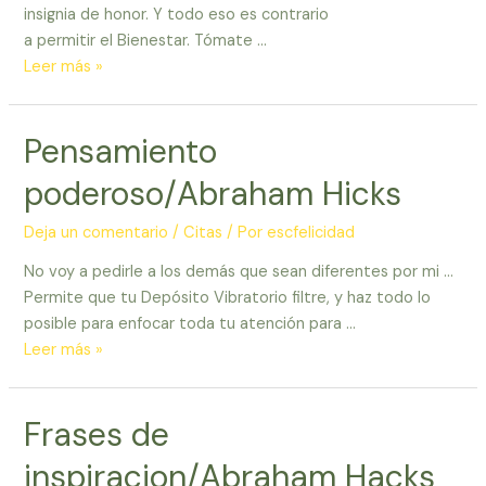
insignia de honor. Y todo eso es contrario
a permitir el Bienestar. Tómate …
Frases
Leer más »
de
Abraham
Pensamiento
poderoso/Abraham Hicks
Deja un comentario
/
Citas
/ Por
escfelicidad
No voy a pedirle a los demás que sean diferentes por mi …
Permite que tu Depósito Vibratorio filtre, y haz todo lo
posible para enfocar toda tu atención para …
Pensamiento
Leer más »
poderoso/Abraham
Hicks
Frases de
inspiracion/Abraham Hacks