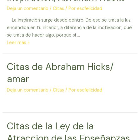
Deja un comentario
/
Citas
/ Por
escfelicidad
La inspiración surge desde dentro. De eso se trata la luz
encendida en tu interior, a diferencia de la motivación, que
se trata de hacer algo, porque si …
Frases
Leer más »
de
inspiracion/Abraham
Citas de Abraham Hicks/
Hacks
amar
Deja un comentario
/
Citas
/ Por
escfelicidad
Citas de la Ley de la
Atraccion de las Enseñanzas