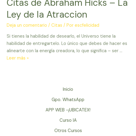
Citas de Abraham Hicks – La
Superacion
Personal
Ley de la Atraccion
y
Ley
Deja un comentario
/
Citas
/ Por
escfelicidad
de
Si tienes la habilidad de desearlo, el Universo tiene la
Atraccion
habilidad de entregartelo. Lo único que debes de hacer es
alinearte con la energía creadora, lo que significa – ser …
Citas
Leer más »
de
Abraham
Hicks
–
Inicio
La
Gpo. WhatsApp
Ley
de
APP WEB -¡UBICATEX!
la
Curso IA
Atraccion
Otros Cursos