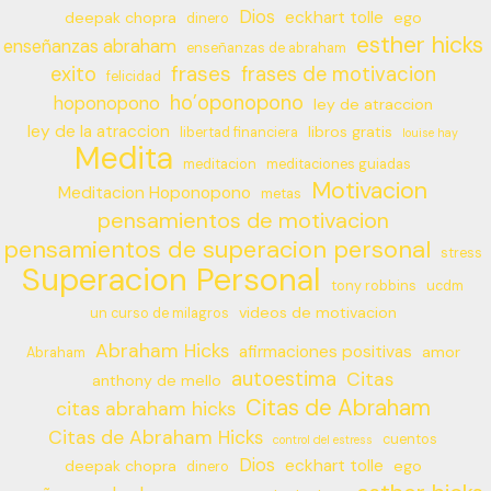
Dios
eckhart tolle
deepak chopra
ego
dinero
esther hicks
enseñanzas abraham
enseñanzas de abraham
frases
exito
frases de motivacion
felicidad
ho’oponopono
hoponopono
ley de atraccion
ley de la atraccion
libros gratis
libertad financiera
louise hay
Medita
meditacion
meditaciones guiadas
Motivacion
Meditacion Hoponopono
metas
pensamientos de motivacion
pensamientos de superacion personal
stress
Superacion Personal
tony robbins
ucdm
videos de motivacion
un curso de milagros
Abraham Hicks
afirmaciones positivas
amor
Abraham
autoestima
Citas
anthony de mello
Citas de Abraham
citas abraham hicks
Citas de Abraham Hicks
cuentos
control del estress
Dios
eckhart tolle
deepak chopra
ego
dinero