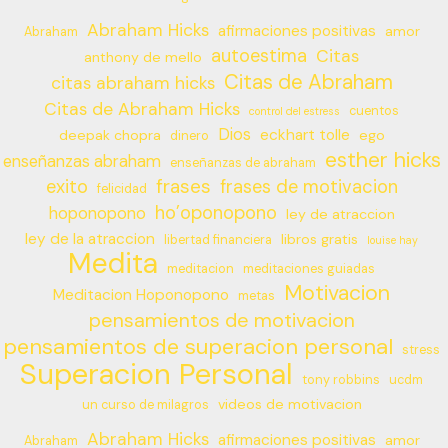
Abraham Hicks
afirmaciones positivas
amor
Abraham
autoestima
Citas
anthony de mello
Citas de Abraham
citas abraham hicks
Citas de Abraham Hicks
cuentos
control del estress
Dios
eckhart tolle
deepak chopra
ego
dinero
esther hicks
enseñanzas abraham
enseñanzas de abraham
frases
exito
frases de motivacion
felicidad
ho’oponopono
hoponopono
ley de atraccion
ley de la atraccion
libros gratis
libertad financiera
louise hay
Medita
meditacion
meditaciones guiadas
Motivacion
Meditacion Hoponopono
metas
pensamientos de motivacion
pensamientos de superacion personal
stress
Superacion Personal
tony robbins
ucdm
videos de motivacion
un curso de milagros
Abraham Hicks
afirmaciones positivas
amor
Abraham