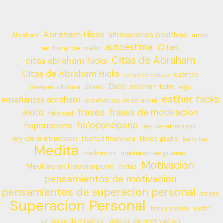
Abraham Hicks
afirmaciones positivas
amor
Abraham
autoestima
Citas
anthony de mello
Citas de Abraham
citas abraham hicks
Citas de Abraham Hicks
cuentos
control del estress
Dios
eckhart tolle
deepak chopra
ego
dinero
esther hicks
enseñanzas abraham
enseñanzas de abraham
frases
exito
frases de motivacion
felicidad
ho’oponopono
hoponopono
ley de atraccion
ley de la atraccion
libros gratis
libertad financiera
louise hay
Medita
meditacion
meditaciones guiadas
Motivacion
Meditacion Hoponopono
metas
pensamientos de motivacion
pensamientos de superacion personal
stress
Superacion Personal
tony robbins
ucdm
videos de motivacion
un curso de milagros