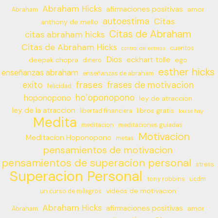
Abraham Hicks
afirmaciones positivas
amor
Abraham
autoestima
Citas
anthony de mello
Citas de Abraham
citas abraham hicks
Citas de Abraham Hicks
cuentos
control del estress
Dios
eckhart tolle
deepak chopra
ego
dinero
esther hicks
enseñanzas abraham
enseñanzas de abraham
frases
exito
frases de motivacion
felicidad
ho’oponopono
hoponopono
ley de atraccion
ley de la atraccion
libros gratis
libertad financiera
louise hay
Medita
meditacion
meditaciones guiadas
Motivacion
Meditacion Hoponopono
metas
pensamientos de motivacion
pensamientos de superacion personal
stress
Superacion Personal
tony robbins
ucdm
videos de motivacion
un curso de milagros
Abraham Hicks
afirmaciones positivas
amor
Abraham