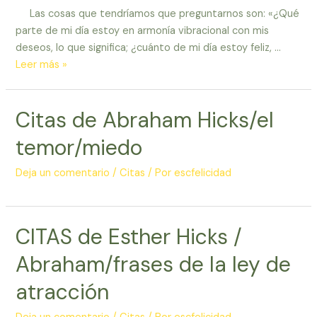
la
Las cosas que tendríamos que preguntarnos son: «¿Qué
fuente
parte de mi día estoy en armonía vibracional con mis
deseos, lo que significa; ¿cuánto de mi día estoy feliz, …
Frases
Leer más »
de
motivación
Citas de Abraham Hicks/el
de
Abraham
temor/miedo
Hicks/
pensar
Deja un comentario
/
Citas
/ Por
escfelicidad
en
positivo
CITAS de Esther Hicks /
Abraham/frases de la ley de
atracción