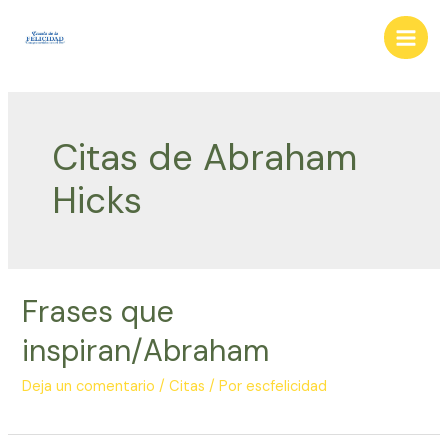
Ir
al
Main
contenido
Men
Citas de Abraham
Hicks
Frases que
inspiran/Abraham
Deja un comentario
/
Citas
/ Por
escfelicidad