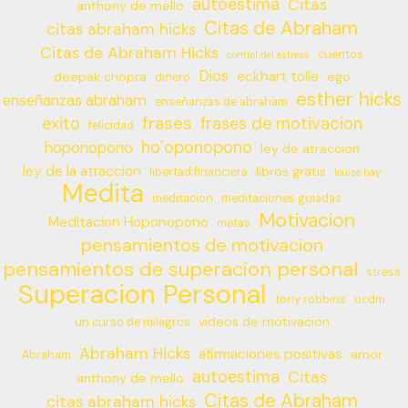
autoestima
Citas
anthony de mello
Citas de Abraham
citas abraham hicks
Citas de Abraham Hicks
cuentos
control del estress
Dios
eckhart tolle
deepak chopra
ego
dinero
esther hicks
enseñanzas abraham
enseñanzas de abraham
frases
exito
frases de motivacion
felicidad
ho’oponopono
hoponopono
ley de atraccion
ley de la atraccion
libros gratis
libertad financiera
louise hay
Medita
meditacion
meditaciones guiadas
Motivacion
Meditacion Hoponopono
metas
pensamientos de motivacion
pensamientos de superacion personal
stress
Superacion Personal
tony robbins
ucdm
videos de motivacion
un curso de milagros
Abraham Hicks
afirmaciones positivas
amor
Abraham
autoestima
Citas
anthony de mello
Citas de Abraham
citas abraham hicks