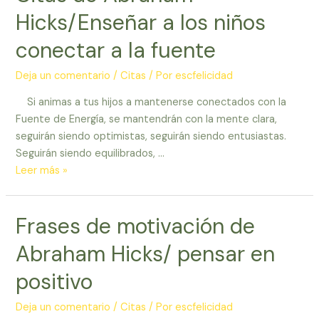
Hicks/Enseñar a los niños
conectar a la fuente
Deja un comentario
/
Citas
/ Por
escfelicidad
Si animas a tus hijos a mantenerse conectados con la
Fuente de Energía, se mantendrán con la mente clara,
seguirán siendo optimistas, seguirán siendo entusiastas.
Seguirán siendo equilibrados, …
Citas
Leer más »
de
Abraham
Frases de motivación de
Hicks/Enseñar
a
Abraham Hicks/ pensar en
los
niños
positivo
conectar
a
Deja un comentario
/
Citas
/ Por
escfelicidad