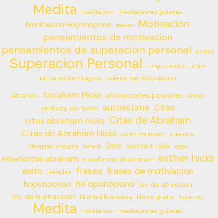
Medita
meditacion
meditaciones guiadas
Motivacion
Meditacion Hoponopono
metas
pensamientos de motivacion
pensamientos de superacion personal
stress
Superacion Personal
tony robbins
ucdm
videos de motivacion
un curso de milagros
Abraham Hicks
afirmaciones positivas
amor
Abraham
autoestima
Citas
anthony de mello
Citas de Abraham
citas abraham hicks
Citas de Abraham Hicks
cuentos
control del estress
Dios
eckhart tolle
deepak chopra
ego
dinero
esther hicks
enseñanzas abraham
enseñanzas de abraham
frases
exito
frases de motivacion
felicidad
ho’oponopono
hoponopono
ley de atraccion
ley de la atraccion
libros gratis
libertad financiera
louise hay
Medita
meditacion
meditaciones guiadas