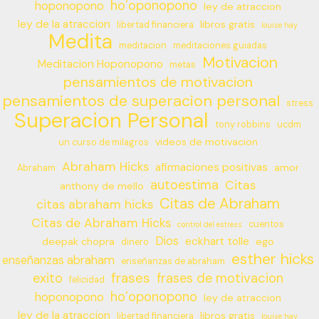
ho’oponopono
hoponopono
ley de atraccion
ley de la atraccion
libros gratis
libertad financiera
louise hay
Medita
meditacion
meditaciones guiadas
Motivacion
Meditacion Hoponopono
metas
pensamientos de motivacion
pensamientos de superacion personal
stress
Superacion Personal
tony robbins
ucdm
videos de motivacion
un curso de milagros
Abraham Hicks
afirmaciones positivas
amor
Abraham
autoestima
Citas
anthony de mello
Citas de Abraham
citas abraham hicks
Citas de Abraham Hicks
cuentos
control del estress
Dios
eckhart tolle
deepak chopra
ego
dinero
esther hicks
enseñanzas abraham
enseñanzas de abraham
frases
exito
frases de motivacion
felicidad
ho’oponopono
hoponopono
ley de atraccion
ley de la atraccion
libros gratis
libertad financiera
louise hay