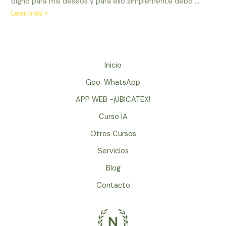
digno para mis deseos y para ello simplemente debo …
Yo
Leer más »
tengo
el
poder
de
Inicio
enfocarme
Gpo. WhatsApp
en
lo
APP WEB -¡UBICATEX!
positivo
Curso IA
en
Otros Cursos
lugar
y
Servicios
por
Blog
ley
de
Contacto
atraccion
todo
mejora