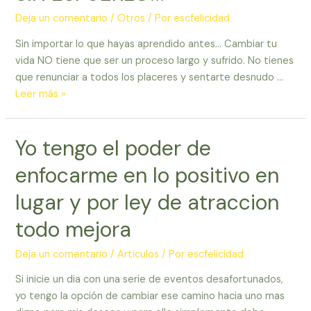
aplicarla
para
Deja un comentario
/
Otros
/ Por
escfelicidad
tener
Sin importar lo que hayas aprendido antes… Cambiar tu
exito!
vida NO tiene que ser un proceso largo y sufrido. No tienes
que renunciar a todos los placeres y sentarte desnudo …
CAMBIA
Leer más »
TU
VIDA
Yo tengo el poder de
VISUALIZANDO
FACILMENTE
enfocarme en lo positivo en
SIN
ESFUERZO!!!
lugar y por ley de atraccion
todo mejora
Deja un comentario
/
Articulos
/ Por
escfelicidad
Si inicie un dia con una serie de eventos desafortunados,
yo tengo la opción de cambiar ese camino hacia uno mas