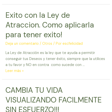
citas,
claves
Exito con la Ley de
de
la
Atraccion. Como aplicarla
Ley
de
para tener exito!
Atraccion
para
Deja un comentario
/
Otros
/ Por
escfelicidad
recordar
La Ley de Atracción es la ley que te ayuda a permitir
en
conseguir tus Deseos y tener éxito, siempre que la utilices
todo
a tu favor y NO en contra como sucede con …
momento
Exito
Leer más »
con
la
CAMBIA TU VIDA
Ley
de
VISUALIZANDO FACILMENTE
Atraccion.
Como
SIN ESFUERZO!!!