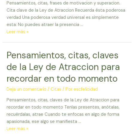
Pensamientos, citas, frases de motivacion y superacion.
Cita clave de la Ley de Atraccion Recuerda ésta poderosa
verdad Una poderosa verdad universal es simplemente
esta: No puedes atraer la presencia …
Pensamientos,
Leer más »
citas,
frases
Pensamientos, citas, claves
de
motivacion
de la Ley de Atraccion para
y
superacion.
recordar en todo momento
Cita
clave
Deja un comentario
/
Citas
/ Por
escfelicidad
de
Pensamientos, citas, claves de la Ley de Atraccion para
la
recordar en todo momento Tenlas presentes, anótalas,
Ley
recuérdalas, atrae Cuando te enfocas en algo de forma
de
apasionada, ese algo se manifiesta …
Atraccion
Pensamientos,
Leer más »