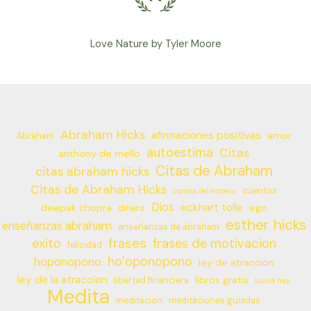
Love Nature by Tyler Moore
Abraham Hicks
afirmaciones positivas
amor
Abraham
autoestima
Citas
anthony de mello
Citas de Abraham
citas abraham hicks
Citas de Abraham Hicks
cuentos
control del estress
Dios
eckhart tolle
deepak chopra
ego
dinero
esther hicks
enseñanzas abraham
enseñanzas de abraham
frases
exito
frases de motivacion
felicidad
ho’oponopono
hoponopono
ley de atraccion
ley de la atraccion
libros gratis
libertad financiera
louise hay
Medita
meditacion
meditaciones guiadas