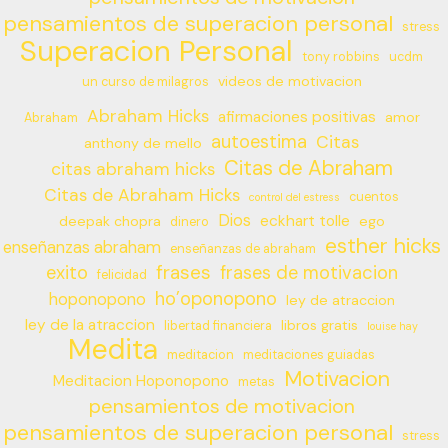
pensamientos de superacion personal
stress
Superacion Personal
tony robbins
ucdm
videos de motivacion
un curso de milagros
Abraham Hicks
afirmaciones positivas
amor
Abraham
autoestima
Citas
anthony de mello
Citas de Abraham
citas abraham hicks
Citas de Abraham Hicks
cuentos
control del estress
Dios
eckhart tolle
deepak chopra
ego
dinero
esther hicks
enseñanzas abraham
enseñanzas de abraham
frases
exito
frases de motivacion
felicidad
ho’oponopono
hoponopono
ley de atraccion
ley de la atraccion
libros gratis
libertad financiera
louise hay
Medita
meditacion
meditaciones guiadas
Motivacion
Meditacion Hoponopono
metas
pensamientos de motivacion
pensamientos de superacion personal
stress