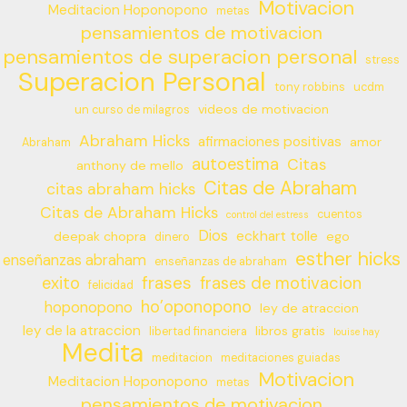
Motivacion
Meditacion Hoponopono
metas
pensamientos de motivacion
pensamientos de superacion personal
stress
Superacion Personal
tony robbins
ucdm
videos de motivacion
un curso de milagros
Abraham Hicks
afirmaciones positivas
amor
Abraham
autoestima
Citas
anthony de mello
Citas de Abraham
citas abraham hicks
Citas de Abraham Hicks
cuentos
control del estress
Dios
eckhart tolle
deepak chopra
ego
dinero
esther hicks
enseñanzas abraham
enseñanzas de abraham
frases
exito
frases de motivacion
felicidad
ho’oponopono
hoponopono
ley de atraccion
ley de la atraccion
libros gratis
libertad financiera
louise hay
Medita
meditacion
meditaciones guiadas
Motivacion
Meditacion Hoponopono
metas
pensamientos de motivacion