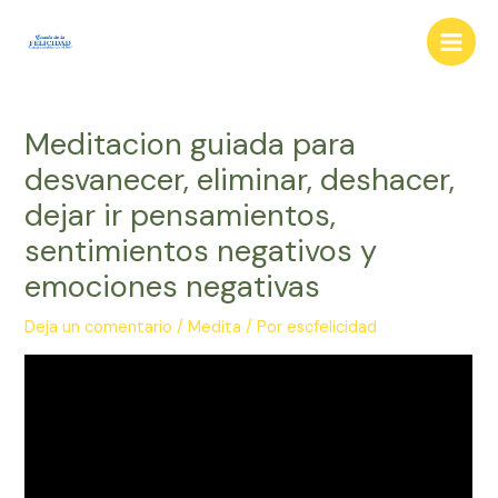
Ir
al
Main
contenido
Men
Meditacion guiada para
desvanecer, eliminar, deshacer,
dejar ir pensamientos,
sentimientos negativos y
emociones negativas
Deja un comentario
/
Medita
/ Por
escfelicidad