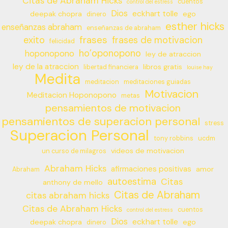
Citas de Abraham Hicks
cuentos
control del estress
Dios
eckhart tolle
deepak chopra
ego
dinero
esther hicks
enseñanzas abraham
enseñanzas de abraham
frases
exito
frases de motivacion
felicidad
ho’oponopono
hoponopono
ley de atraccion
ley de la atraccion
libros gratis
libertad financiera
louise hay
Medita
meditacion
meditaciones guiadas
Motivacion
Meditacion Hoponopono
metas
pensamientos de motivacion
pensamientos de superacion personal
stress
Superacion Personal
tony robbins
ucdm
videos de motivacion
un curso de milagros
Abraham Hicks
afirmaciones positivas
amor
Abraham
autoestima
Citas
anthony de mello
Citas de Abraham
citas abraham hicks
Citas de Abraham Hicks
cuentos
control del estress
Dios
eckhart tolle
deepak chopra
ego
dinero