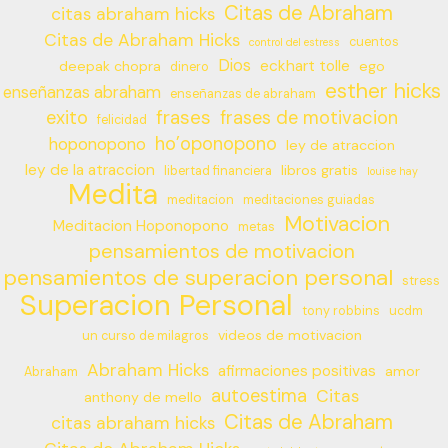
Citas de Abraham
citas abraham hicks
Citas de Abraham Hicks
cuentos
control del estress
Dios
eckhart tolle
deepak chopra
ego
dinero
esther hicks
enseñanzas abraham
enseñanzas de abraham
frases
exito
frases de motivacion
felicidad
ho’oponopono
hoponopono
ley de atraccion
ley de la atraccion
libros gratis
libertad financiera
louise hay
Medita
meditacion
meditaciones guiadas
Motivacion
Meditacion Hoponopono
metas
pensamientos de motivacion
pensamientos de superacion personal
stress
Superacion Personal
tony robbins
ucdm
videos de motivacion
un curso de milagros
Abraham Hicks
afirmaciones positivas
amor
Abraham
autoestima
Citas
anthony de mello
Citas de Abraham
citas abraham hicks