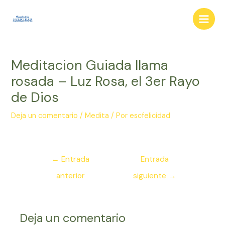
Ir
al
Main
contenido
Men
Meditacion Guiada llama
rosada – Luz Rosa, el 3er Rayo
de Dios
Deja un comentario
/
Medita
/ Por
escfelicidad
Navegación
←
Entrada
Entrada
de
anterior
siguiente
→
entradas
Deja un comentario