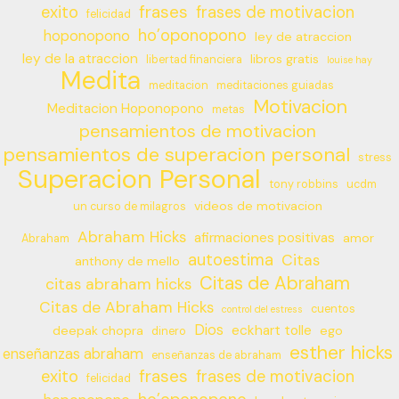
frases
exito
frases de motivacion
felicidad
ho’oponopono
hoponopono
ley de atraccion
ley de la atraccion
libros gratis
libertad financiera
louise hay
Medita
meditacion
meditaciones guiadas
Motivacion
Meditacion Hoponopono
metas
pensamientos de motivacion
pensamientos de superacion personal
stress
Superacion Personal
tony robbins
ucdm
videos de motivacion
un curso de milagros
Abraham Hicks
afirmaciones positivas
amor
Abraham
autoestima
Citas
anthony de mello
Citas de Abraham
citas abraham hicks
Citas de Abraham Hicks
cuentos
control del estress
Dios
eckhart tolle
deepak chopra
ego
dinero
esther hicks
enseñanzas abraham
enseñanzas de abraham
frases
exito
frases de motivacion
felicidad