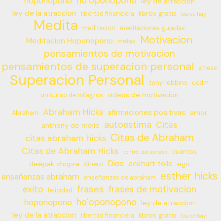
ho’oponopono
hoponopono
ley de atraccion
ley de la atraccion
libros gratis
libertad financiera
louise hay
Medita
meditacion
meditaciones guiadas
Motivacion
Meditacion Hoponopono
metas
pensamientos de motivacion
pensamientos de superacion personal
stress
Superacion Personal
tony robbins
ucdm
videos de motivacion
un curso de milagros
Abraham Hicks
afirmaciones positivas
amor
Abraham
autoestima
Citas
anthony de mello
Citas de Abraham
citas abraham hicks
Citas de Abraham Hicks
cuentos
control del estress
Dios
eckhart tolle
deepak chopra
ego
dinero
esther hicks
enseñanzas abraham
enseñanzas de abraham
frases
exito
frases de motivacion
felicidad
ho’oponopono
hoponopono
ley de atraccion
ley de la atraccion
libros gratis
libertad financiera
louise hay