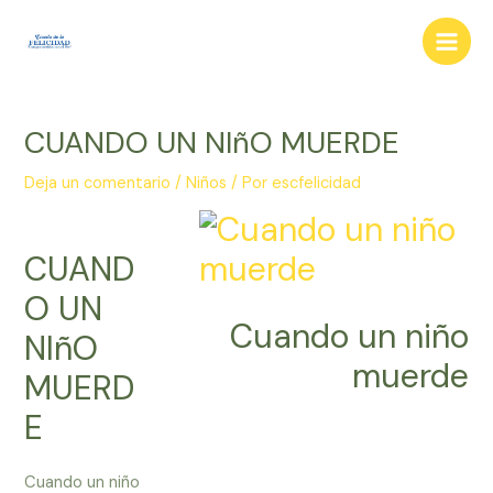
Ir
al
Main
contenido
Men
CUANDO UN NIñO MUERDE
Deja un comentario
/
Niños
/ Por
escfelicidad
CUAND
O UN
Cuando un niño
NIñO
muerde
MUERD
E
Cuando un niño