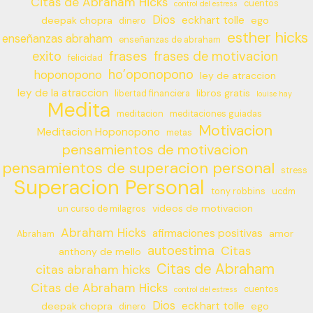
Citas de Abraham Hicks
cuentos
control del estress
Dios
eckhart tolle
deepak chopra
ego
dinero
esther hicks
enseñanzas abraham
enseñanzas de abraham
frases
exito
frases de motivacion
felicidad
ho’oponopono
hoponopono
ley de atraccion
ley de la atraccion
libros gratis
libertad financiera
louise hay
Medita
meditacion
meditaciones guiadas
Motivacion
Meditacion Hoponopono
metas
pensamientos de motivacion
pensamientos de superacion personal
stress
Superacion Personal
tony robbins
ucdm
videos de motivacion
un curso de milagros
Abraham Hicks
afirmaciones positivas
amor
Abraham
autoestima
Citas
anthony de mello
Citas de Abraham
citas abraham hicks
Citas de Abraham Hicks
cuentos
control del estress
Dios
eckhart tolle
deepak chopra
ego
dinero