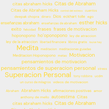
Citas de Abraham
citas abraham hicks
Citas de Abraham Hicks
cuentos
control del estress
Dios
eckhart tolle
deepak chopra
ego
dinero
esther hicks
enseñanzas abraham
enseñanzas de abraham
frases
exito
frases de motivacion
felicidad
ho’oponopono
hoponopono
ley de atraccion
ley de la atraccion
libros gratis
libertad financiera
louise hay
Medita
meditacion
meditaciones guiadas
Motivacion
Meditacion Hoponopono
metas
pensamientos de motivacion
pensamientos de superacion personal
stress
Superacion Personal
tony robbins
ucdm
videos de motivacion
un curso de milagros
Abraham Hicks
afirmaciones positivas
amor
Abraham
autoestima
Citas
anthony de mello
Citas de Abraham
citas abraham hicks