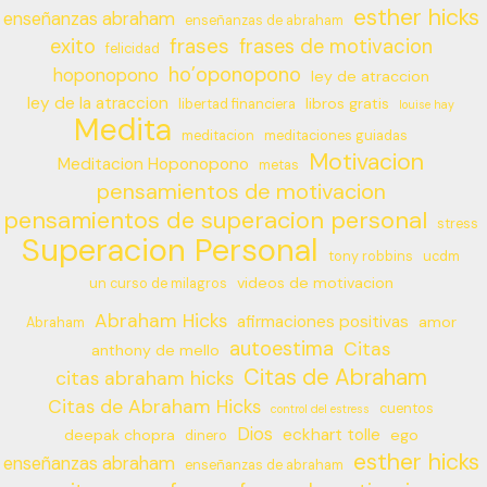
esther hicks
enseñanzas abraham
enseñanzas de abraham
frases
exito
frases de motivacion
felicidad
ho’oponopono
hoponopono
ley de atraccion
ley de la atraccion
libros gratis
libertad financiera
louise hay
Medita
meditacion
meditaciones guiadas
Motivacion
Meditacion Hoponopono
metas
pensamientos de motivacion
pensamientos de superacion personal
stress
Superacion Personal
tony robbins
ucdm
videos de motivacion
un curso de milagros
Abraham Hicks
afirmaciones positivas
amor
Abraham
autoestima
Citas
anthony de mello
Citas de Abraham
citas abraham hicks
Citas de Abraham Hicks
cuentos
control del estress
Dios
eckhart tolle
deepak chopra
ego
dinero
esther hicks
enseñanzas abraham
enseñanzas de abraham