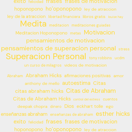
frases
exito
frases de motivacion
felicidad
ho’oponopono
hoponopono
ley de atraccion
ley de la atraccion
libros gratis
libertad financiera
louise hay
Medita
meditacion
meditaciones guiadas
Motivacion
Meditacion Hoponopono
metas
pensamientos de motivacion
pensamientos de superacion personal
stress
Superacion Personal
tony robbins
ucdm
videos de motivacion
un curso de milagros
Abraham Hicks
afirmaciones positivas
amor
Abraham
autoestima
Citas
anthony de mello
Citas de Abraham
citas abraham hicks
Citas de Abraham Hicks
cuentos
control del estress
Dios
eckhart tolle
deepak chopra
ego
dinero
esther hicks
enseñanzas abraham
enseñanzas de abraham
frases
exito
frases de motivacion
felicidad
ho’oponopono
hoponopono
ley de atraccion