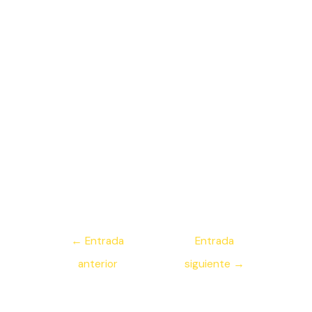
Navegación
←
Entrada
Entrada
de
anterior
siguiente
→
entradas