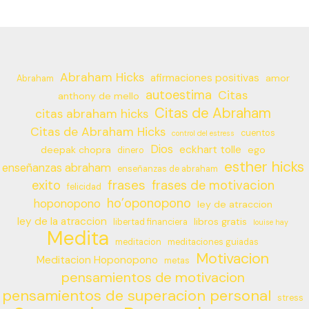
Abraham Hicks
afirmaciones positivas
amor
Abraham
autoestima
Citas
anthony de mello
Citas de Abraham
citas abraham hicks
Citas de Abraham Hicks
cuentos
control del estress
Dios
eckhart tolle
deepak chopra
ego
dinero
esther hicks
enseñanzas abraham
enseñanzas de abraham
frases
exito
frases de motivacion
felicidad
ho’oponopono
hoponopono
ley de atraccion
ley de la atraccion
libros gratis
libertad financiera
louise hay
Medita
meditacion
meditaciones guiadas
Motivacion
Meditacion Hoponopono
metas
pensamientos de motivacion
pensamientos de superacion personal
stress