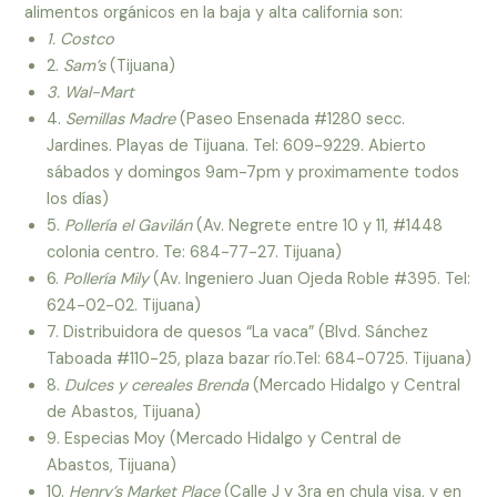
alimentos orgánicos en la baja y alta california son:
1.
Costco
2.
Sam’s
(Tijuana)
3.
Wal-Mart
4.
Semillas Madre
(Paseo Ensenada #1280 secc.
Jardines. Playas de Tijuana. Tel: 609-9229. Abierto
sábados y domingos 9am-7pm y proximamente todos
los días)
5.
Pollería el Gavilán
(Av. Negrete entre 10 y 11, #1448
colonia centro. Te: 684-77-27. Tijuana)
6.
Pollería Mily
(Av. Ingeniero Juan Ojeda Roble #395. Tel:
624-02-02. Tijuana)
7. Distribuidora de quesos “La vaca” (Blvd. Sánchez
Taboada #110-25, plaza bazar río.Tel: 684-0725. Tijuana)
8.
Dulces y cereales Brenda
(Mercado Hidalgo y Central
de Abastos, Tijuana)
9. Especias Moy (Mercado Hidalgo y Central de
Abastos, Tijuana)
10.
Henry’s Market Place
(Calle J y 3ra en chula visa, y en