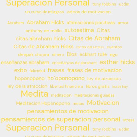
Superacion Personal
tony robbins
ucdm
videos de motivacion
un curso de milagros
Abraham Hicks
afirmaciones positivas
amor
Abraham
autoestima
Citas
anthony de mello
Citas de Abraham
citas abraham hicks
Citas de Abraham Hicks
cuentos
control del estress
Dios
eckhart tolle
deepak chopra
ego
dinero
esther hicks
enseñanzas abraham
enseñanzas de abraham
frases
exito
frases de motivacion
felicidad
ho’oponopono
hoponopono
ley de atraccion
ley de la atraccion
libros gratis
libertad financiera
louise hay
Medita
meditacion
meditaciones guiadas
Motivacion
Meditacion Hoponopono
metas
pensamientos de motivacion
pensamientos de superacion personal
stress
Superacion Personal
tony robbins
ucdm
videos de motivacion
un curso de milagros