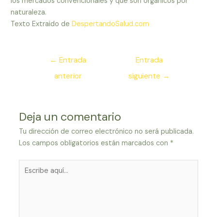
los mercados convencionales y que son orgánicos por
naturaleza.
Texto Extraido de
DespertandoSalud.com
Navegación
←
Entrada
Entrada
de
anterior
siguiente
→
entradas
Deja un comentario
Tu dirección de correo electrónico no será publicada.
Los campos obligatorios están marcados con
*
Escribe
aquí...