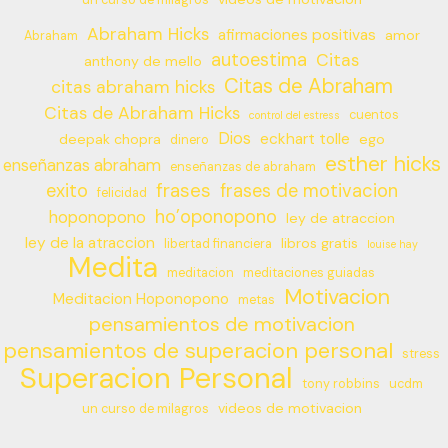
Abraham Hicks
afirmaciones positivas
amor
Abraham
autoestima
Citas
anthony de mello
Citas de Abraham
citas abraham hicks
Citas de Abraham Hicks
cuentos
control del estress
Dios
eckhart tolle
deepak chopra
ego
dinero
esther hicks
enseñanzas abraham
enseñanzas de abraham
frases
exito
frases de motivacion
felicidad
ho’oponopono
hoponopono
ley de atraccion
ley de la atraccion
libros gratis
libertad financiera
louise hay
Medita
meditacion
meditaciones guiadas
Motivacion
Meditacion Hoponopono
metas
pensamientos de motivacion
pensamientos de superacion personal
stress
Superacion Personal
tony robbins
ucdm
videos de motivacion
un curso de milagros