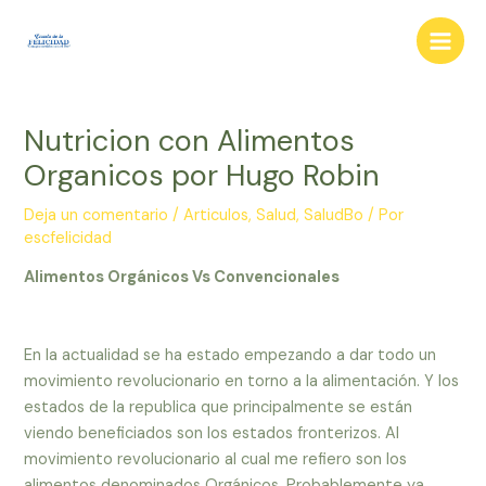
Ir
al
Main
contenido
Men
Nutricion con Alimentos
Organicos por Hugo Robin
Deja un comentario
/
Articulos
,
Salud
,
SaludBo
/ Por
escfelicidad
Alimentos Orgánicos Vs Convencionales
En la actualidad se ha estado empezando a dar todo un
movimiento revolucionario en torno a la alimentación. Y los
estados de la republica que principalmente se están
viendo beneficiados son los estados fronterizos. Al
movimiento revolucionario al cual me refiero son los
alimentos denominados Orgánicos. Probablemente ya