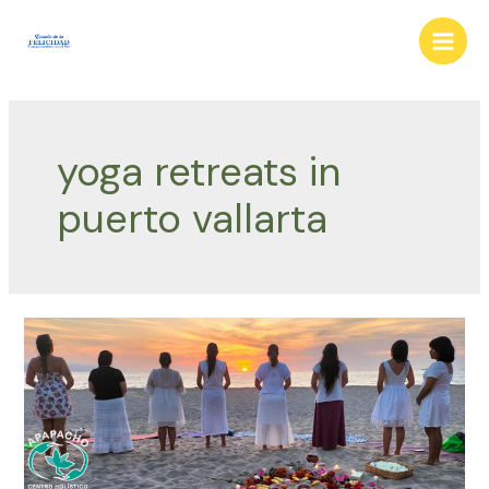
Ir
al
Main
contenido
Men
yoga retreats in
puerto vallarta