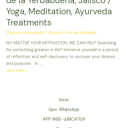
de la Yerbabuena, Jalisco /
Casa
Frida
Yoga, Meditation, Ayurveda
Puerto
Treatments
Vallarta
/
Deja un comentario
/
Cursos
/ Por
escfelicidad
Yoga,
Meditation,
NO MATTER YOUR MOTIVATION, WE CAN HELP Searching
Healthy
for something greater in life? Immerse yourself in a period
Food,
of reflection and self-discovery to uncover your desires
Therapies
and purpose. In …
Detox
Leer más »
Retreat
in
El
Santuario
Inicio
de
Gpo. WhatsApp
la
Yerbabuena,
APP WEB -¡UBICATEX!
Jalisco