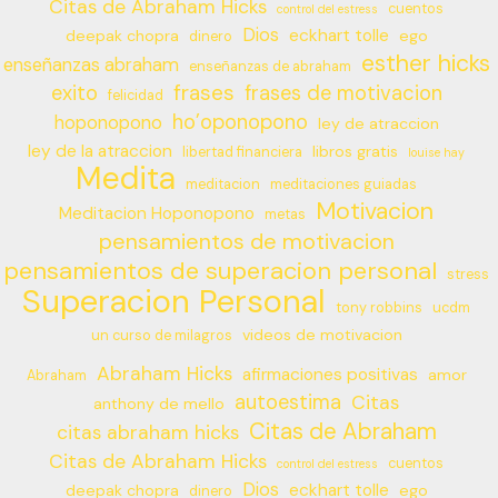
Citas de Abraham Hicks
cuentos
control del estress
Dios
eckhart tolle
deepak chopra
ego
dinero
esther hicks
enseñanzas abraham
enseñanzas de abraham
frases
exito
frases de motivacion
felicidad
ho’oponopono
hoponopono
ley de atraccion
ley de la atraccion
libros gratis
libertad financiera
louise hay
Medita
meditacion
meditaciones guiadas
Motivacion
Meditacion Hoponopono
metas
pensamientos de motivacion
pensamientos de superacion personal
stress
Superacion Personal
tony robbins
ucdm
videos de motivacion
un curso de milagros
Abraham Hicks
afirmaciones positivas
amor
Abraham
autoestima
Citas
anthony de mello
Citas de Abraham
citas abraham hicks
Citas de Abraham Hicks
cuentos
control del estress
Dios
eckhart tolle
deepak chopra
ego
dinero