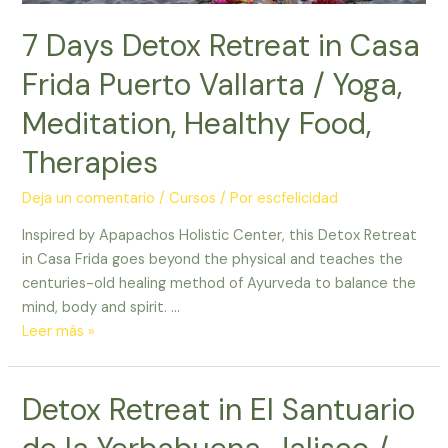
7 Days Detox Retreat in Casa
Frida Puerto Vallarta / Yoga,
Meditation, Healthy Food,
Therapies
Deja un comentario
/
Cursos
/ Por
escfelicidad
Inspired by Apapachos Holistic Center, this Detox Retreat
in Casa Frida goes beyond the physical and teaches the
centuries-old healing method of Ayurveda to balance the
mind, body and spirit. …
7
Leer más »
Days
Detox
Detox Retreat in El Santuario
Retreat
in