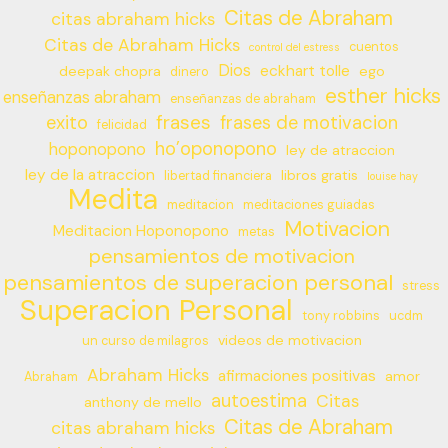
Citas de Abraham
citas abraham hicks
Citas de Abraham Hicks
cuentos
control del estress
Dios
eckhart tolle
deepak chopra
ego
dinero
esther hicks
enseñanzas abraham
enseñanzas de abraham
frases
exito
frases de motivacion
felicidad
ho’oponopono
hoponopono
ley de atraccion
ley de la atraccion
libros gratis
libertad financiera
louise hay
Medita
meditacion
meditaciones guiadas
Motivacion
Meditacion Hoponopono
metas
pensamientos de motivacion
pensamientos de superacion personal
stress
Superacion Personal
tony robbins
ucdm
videos de motivacion
un curso de milagros
Abraham Hicks
afirmaciones positivas
amor
Abraham
autoestima
Citas
anthony de mello
Citas de Abraham
citas abraham hicks