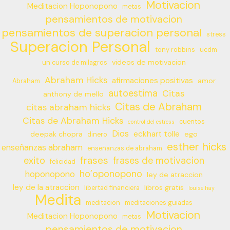
Motivacion
Meditacion Hoponopono
metas
pensamientos de motivacion
pensamientos de superacion personal
stress
Superacion Personal
tony robbins
ucdm
videos de motivacion
un curso de milagros
Abraham Hicks
afirmaciones positivas
amor
Abraham
autoestima
Citas
anthony de mello
Citas de Abraham
citas abraham hicks
Citas de Abraham Hicks
cuentos
control del estress
Dios
eckhart tolle
deepak chopra
ego
dinero
esther hicks
enseñanzas abraham
enseñanzas de abraham
frases
exito
frases de motivacion
felicidad
ho’oponopono
hoponopono
ley de atraccion
ley de la atraccion
libros gratis
libertad financiera
louise hay
Medita
meditacion
meditaciones guiadas
Motivacion
Meditacion Hoponopono
metas
pensamientos de motivacion