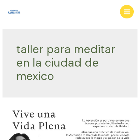
Ir
al
Main
contenido
Men
taller para meditar
en la ciudad de
mexico