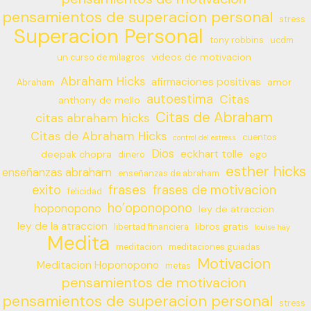
pensamientos de superacion personal
stress
Superacion Personal
tony robbins
ucdm
videos de motivacion
un curso de milagros
Abraham Hicks
afirmaciones positivas
amor
Abraham
autoestima
Citas
anthony de mello
Citas de Abraham
citas abraham hicks
Citas de Abraham Hicks
cuentos
control del estress
Dios
eckhart tolle
deepak chopra
ego
dinero
esther hicks
enseñanzas abraham
enseñanzas de abraham
frases
exito
frases de motivacion
felicidad
ho’oponopono
hoponopono
ley de atraccion
ley de la atraccion
libros gratis
libertad financiera
louise hay
Medita
meditacion
meditaciones guiadas
Motivacion
Meditacion Hoponopono
metas
pensamientos de motivacion
pensamientos de superacion personal
stress