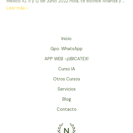
México 10, 11 y 12 de Junio 2022 Hola, te escribe Ananda y …
Taller,
Leer más »
Curso
de
Meditacion
en
Inicio
la
Gpo. WhatsApp
Ciudad
de
APP WEB -¡UBICATEX!
Mexico,
Curso IA
Distrito
Otros Cursos
Federal
–
Servicios
Retiro
Blog
para
meditar
Contacto
en
el
DF