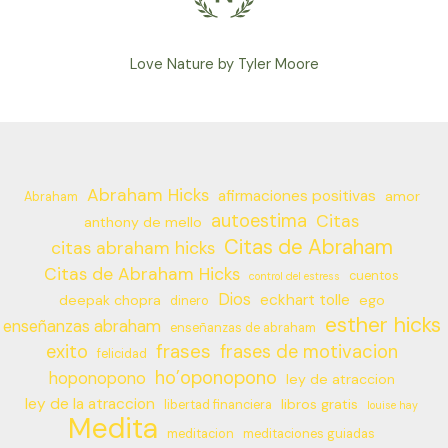
Love Nature by Tyler Moore
Abraham Hicks
afirmaciones positivas
amor
Abraham
autoestima
Citas
anthony de mello
Citas de Abraham
citas abraham hicks
Citas de Abraham Hicks
cuentos
control del estress
Dios
eckhart tolle
deepak chopra
ego
dinero
esther hicks
enseñanzas abraham
enseñanzas de abraham
frases
exito
frases de motivacion
felicidad
ho’oponopono
hoponopono
ley de atraccion
ley de la atraccion
libros gratis
libertad financiera
louise hay
Medita
meditacion
meditaciones guiadas