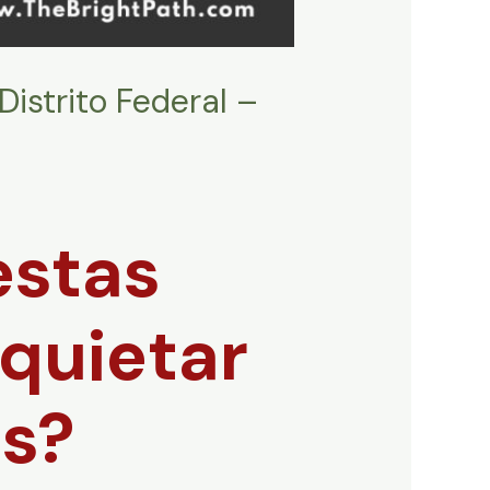
Distrito Federal –
estas
quietar
os?