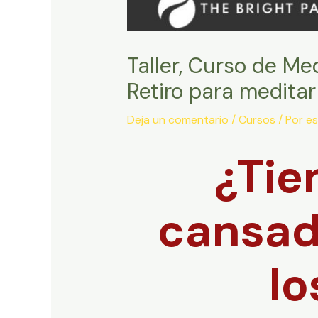
Taller, Curso de Me
Retiro para meditar
Deja un comentario
/
Cursos
/ Por
es
¿Tie
cansad
lo