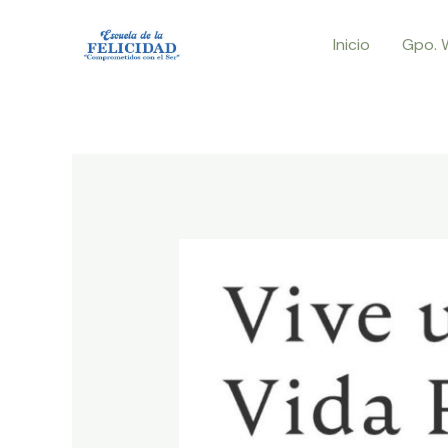
Ir
Inicio
Gpo. 
al
contenido