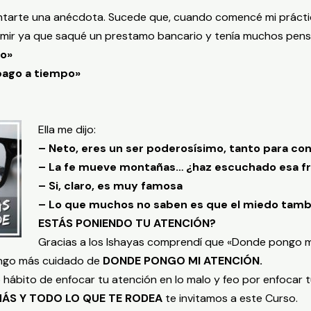
ntarte una anécdota. Sucede que, cuando comencé mi práctic
mir ya que saqué un prestamo bancario y tenía muchos pens
mo»
 pago a tiempo»
Ella me dijo:
– Neto, eres un ser poderosísimo, tanto para co
– La fe mueve montañas… ¿haz escuchado esa f
– Si, claro, es muy famosa
– Lo que muchos no saben es que el miedo tam
ESTÁS PONIENDO TU ATENCIÓN?
Gracias a los Ishayas comprendí que «Donde pongo mi
tengo más cuidado de
DONDE PONGO MI ATENCIÓN.
jo hábito de enfocar tu atención en lo malo y feo por enfocar
MÁS Y TODO LO QUE TE RODEA
te invitamos a este Curso.