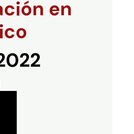
ación en
ico
2022