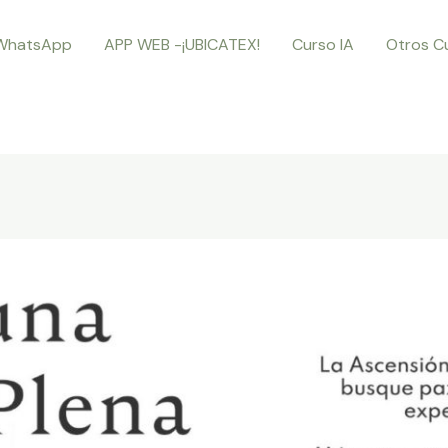
WhatsApp
APP WEB -¡UBICATEX!
Curso IA
Otros C