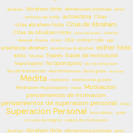
Abraham Hicks
afirmaciones positivas
amor
Abraham
autoestima
Citas
anthony de mello
Citas de Abraham
citas abraham hicks
Citas de Abraham Hicks
cuentos
control del estress
Dios
eckhart tolle
deepak chopra
ego
dinero
esther hicks
enseñanzas abraham
enseñanzas de abraham
frases
exito
frases de motivacion
felicidad
ho’oponopono
hoponopono
ley de atraccion
ley de la atraccion
libros gratis
libertad financiera
louise hay
Medita
meditacion
meditaciones guiadas
Motivacion
Meditacion Hoponopono
metas
pensamientos de motivacion
pensamientos de superacion personal
stress
Superacion Personal
tony robbins
ucdm
videos de motivacion
un curso de milagros
Abraham Hicks
afirmaciones positivas
amor
Abraham