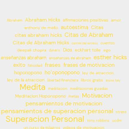
Abraham Hicks
afirmaciones positivas
amor
Abraham
autoestima
Citas
anthony de mello
Citas de Abraham
citas abraham hicks
Citas de Abraham Hicks
cuentos
control del estress
Dios
eckhart tolle
deepak chopra
ego
dinero
esther hicks
enseñanzas abraham
enseñanzas de abraham
frases
exito
frases de motivacion
felicidad
ho’oponopono
hoponopono
ley de atraccion
ley de la atraccion
libros gratis
libertad financiera
louise hay
Medita
meditacion
meditaciones guiadas
Motivacion
Meditacion Hoponopono
metas
pensamientos de motivacion
pensamientos de superacion personal
stress
Superacion Personal
tony robbins
ucdm
videos de motivacion
un curso de milagros