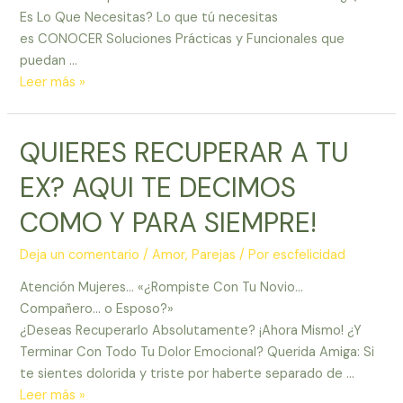
Es Lo Que Necesitas? Lo que tú necesitas
es CONOCER Soluciones Prácticas y Funcionales que
puedan …
RESUELVE
Leer más »
TUS
CONFLICTOS
QUIERES RECUPERAR A TU
DE
PAREJA
EX? AQUI TE DECIMOS
Y
SE
COMO Y PARA SIEMPRE!
FELIZ!!!!
Método
Deja un comentario
/
Amor
,
Parejas
/ Por
escfelicidad
eficaz
Atención Mujeres… «¿Rompiste Con Tu Novio…
y
Compañero… o Esposo?»
práctico
¿Deseas Recuperarlo Absolutamente? ¡Ahora Mismo! ¿Y
Terminar Con Todo Tu Dolor Emocional? Querida Amiga: Si
te sientes dolorida y triste por haberte separado de …
QUIERES
Leer más »