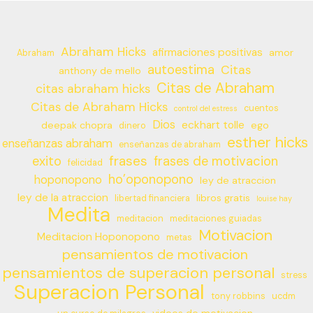
Abraham Hicks
afirmaciones positivas
amor
Abraham
autoestima
Citas
anthony de mello
Citas de Abraham
citas abraham hicks
Citas de Abraham Hicks
cuentos
control del estress
Dios
eckhart tolle
deepak chopra
ego
dinero
esther hicks
enseñanzas abraham
enseñanzas de abraham
frases
exito
frases de motivacion
felicidad
ho’oponopono
hoponopono
ley de atraccion
ley de la atraccion
libros gratis
libertad financiera
louise hay
Medita
meditacion
meditaciones guiadas
Motivacion
Meditacion Hoponopono
metas
pensamientos de motivacion
pensamientos de superacion personal
stress
Superacion Personal
tony robbins
ucdm