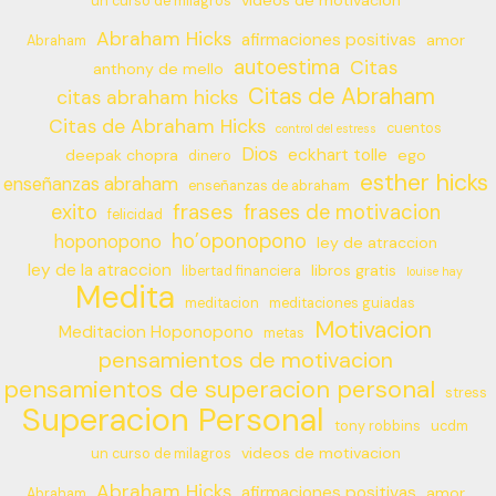
videos de motivacion
un curso de milagros
Abraham Hicks
afirmaciones positivas
amor
Abraham
autoestima
Citas
anthony de mello
Citas de Abraham
citas abraham hicks
Citas de Abraham Hicks
cuentos
control del estress
Dios
eckhart tolle
deepak chopra
ego
dinero
esther hicks
enseñanzas abraham
enseñanzas de abraham
frases
exito
frases de motivacion
felicidad
ho’oponopono
hoponopono
ley de atraccion
ley de la atraccion
libros gratis
libertad financiera
louise hay
Medita
meditacion
meditaciones guiadas
Motivacion
Meditacion Hoponopono
metas
pensamientos de motivacion
pensamientos de superacion personal
stress
Superacion Personal
tony robbins
ucdm
videos de motivacion
un curso de milagros
Abraham Hicks
afirmaciones positivas
amor
Abraham