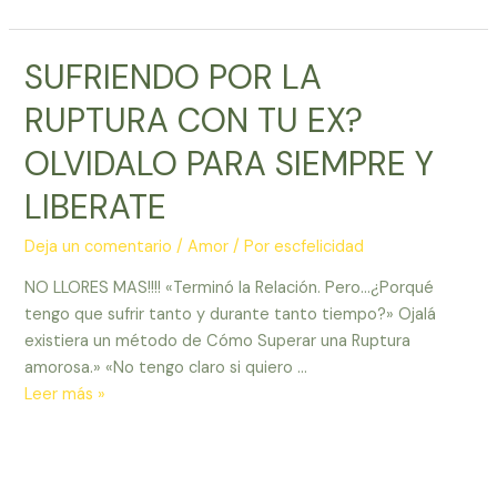
RECUPERAR
A
SUFRIENDO POR LA
TU
EX?
RUPTURA CON TU EX?
AQUI
TE
OLVIDALO PARA SIEMPRE Y
DECIMOS
LIBERATE
COMO
Y
Deja un comentario
/
Amor
/ Por
escfelicidad
PARA
SIEMPRE!
NO LLORES MAS!!!! «Terminó la Relación. Pero…¿Porqué
tengo que sufrir tanto y durante tanto tiempo?» Ojalá
existiera un método de Cómo Superar una Ruptura
amorosa.» «No tengo claro si quiero …
SUFRIENDO
Leer más »
POR
LA
RUPTURA