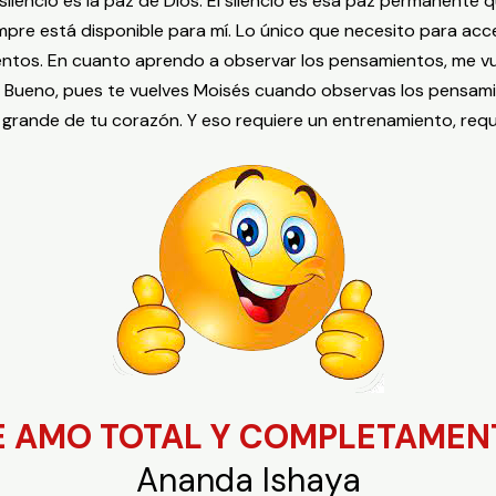
 silencio es la paz de Dios. El silencio es esa paz permanente
pre está disponible para mí. Lo único que necesito para acce
ntos. En cuanto aprendo a observar los pensamientos, me vu
r. Bueno, pues te vuelves Moisés cuando observas los pensa
grande de tu corazón. Y eso requiere un entrenamiento, requi
E AMO TOTAL Y COMPLETAMEN
Ananda Ishaya