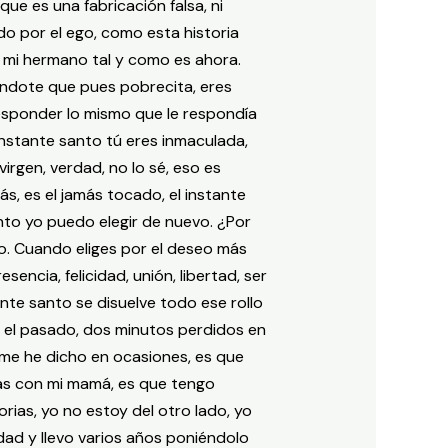
ue es una fabricación falsa, ni
do por el ego, como esta historia
a mi hermano tal y como es ahora.
ciéndote que pues pobrecita, eres
 responder lo mismo que le respondía
 instante santo tú eres inmaculada,
virgen, verdad, no lo sé, eso es
s, es el jamás tocado, el instante
nto yo puedo elegir de nuevo. ¿Por
o. Cuando eliges por el deseo más
encia, felicidad, unión, libertad, ser
nte santo se disuelve todo ese rollo
n el pasado, dos minutos perdidos en
me he dicho en ocasiones, es que
ncas con mi mamá, es que tengo
ias, yo no estoy del otro lado, yo
ad y llevo varios años poniéndolo