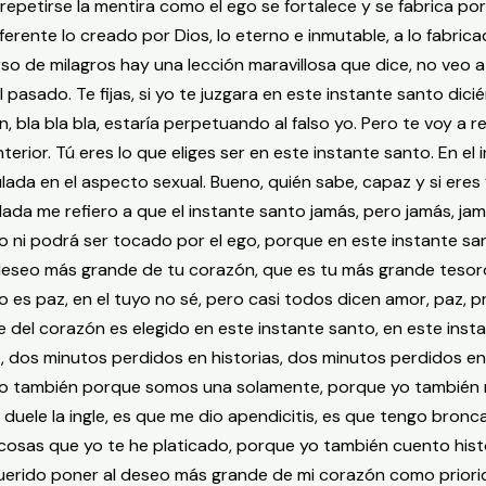
epetirse la mentira como el ego se fortalece y se fabrica porq
erente lo creado por Dios, lo eterno e inmutable, a lo fabrica
so de milagros hay una lección maravillosa que dice, no veo 
l pasado. Te fijas, si yo te juzgara en este instante santo di
ón, bla bla bla, estaría perpetuando al falso yo. Pero te voy a
rior. Tú eres lo que eliges ser en este instante santo. En el
ulada en el aspecto sexual. Bueno, quién sabe, capaz y si eres 
da me refiero a que el instante santo jamás, pero jamás, jamá
o ni podrá ser tocado por el ego, porque en este instante sa
deseo más grande de tu corazón, que es tu más grande tesor
es paz, en el tuyo no sé, pero casi todos dicen amor, paz, pres
 del corazón es elegido en este instante santo, en este insta
, dos minutos perdidos en historias, dos minutos perdidos e
ego también porque somos una solamente, porque yo también 
 duele la ingle, es que me dio apendicitis, es que tengo bro
osas que yo te he platicado, porque yo también cuento histor
erido poner al deseo más grande de mi corazón como priorid