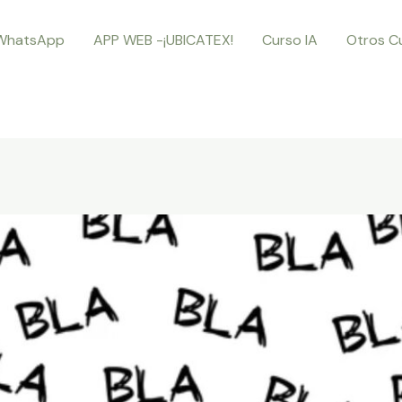
WhatsApp
APP WEB -¡UBICATEX!
Curso IA
Otros C