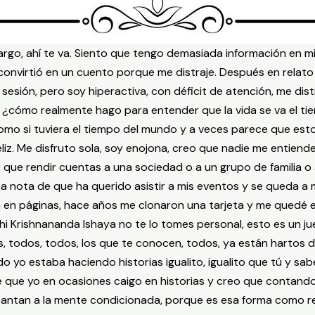
 largo, ahí te va. Siento que tengo demasiada información en
 convirtió en un cuento porque me distraje. Después en relat
sesión, pero soy hiperactiva, con déficit de atención, me d
s, ¿cómo realmente hago para entender que la vida se va el t
mo si tuviera el tiempo del mundo y a veces parece que esto
 feliz. Me disfruto sola, soy enojona, creo que nadie me entien
que rendir cuentas a una sociedad o a un grupo de familia o 
na nota de que ha querido asistir a mis eventos y se queda a
a en páginas, hace años me clonaron una tarjeta y me quedé 
i Krishnananda Ishaya no te lo tomes personal, esto es un jue
, todos, todos, los que te conocen, todos, ya están hartos d
do yo estaba haciendo historias igualito, igualito que tú y sab
que yo en ocasiones caigo en historias y creo que contando 
encantan a la mente condicionada, porque es esa forma como r