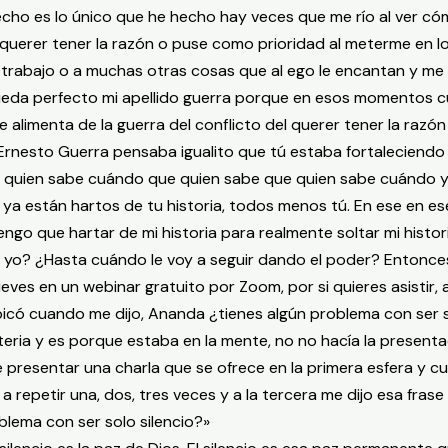
echo es lo único que he hecho hay veces que me río al ver có
 querer tener la razón o puse como prioridad al meterme en 
 al trabajo o a muchas otras cosas que al ego le encantan y m
ueda perfecto mi apellido guerra porque en esos momentos cu
e alimenta de la guerra del conflicto del querer tener la razón
 Ernesto Guerra pensaba igualito que tú estaba fortaleciendo
e quien sabe cuándo que quien sabe que quien sabe cuándo y
os ya están hartos de tu historia, todos menos tú. En ese en e
engo que hartar de mi historia para realmente soltar mi histo
o yo? ¿Hasta cuándo le voy a seguir dando el poder? Entonce
ueves en un webinar gratuito por Zoom, por si quieres asistir, 
ubicó cuando me dijo, Ananda ¿tienes algún problema con ser
ria y es porque estaba en la mente, no no hacía la presentac
e presentar una charla que se ofrece en la primera esfera y 
 a repetir una, dos, tres veces y a la tercera me dijo esa fr
blema con ser solo silencio?»