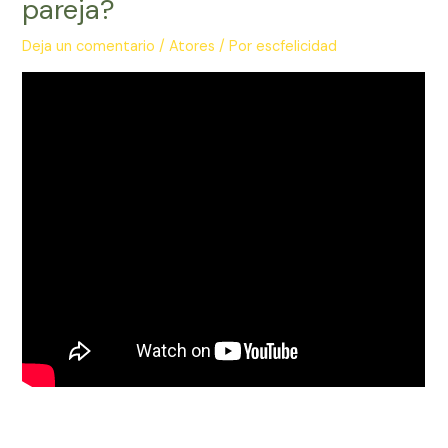
pareja?
Deja un comentario
/
Atores
/ Por
escfelicidad