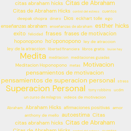
Citas de Abraham
citas abraham hicks
Citas de Abraham Hicks
cuentos
control del estress
Dios
eckhart tolle
deepak chopra
ego
dinero
esther hicks
enseñanzas abraham
enseñanzas de abraham
frases
exito
frases de motivacion
felicidad
ho’oponopono
hoponopono
ley de atraccion
ley de la atraccion
libros gratis
libertad financiera
louise hay
Medita
meditacion
meditaciones guiadas
Motivacion
Meditacion Hoponopono
metas
pensamientos de motivacion
pensamientos de superacion personal
stress
Superacion Personal
tony robbins
ucdm
videos de motivacion
un curso de milagros
Abraham Hicks
afirmaciones positivas
amor
Abraham
autoestima
Citas
anthony de mello
Citas de Abraham
citas abraham hicks
Citas de Abraham Hicks
cuentos
control del estress