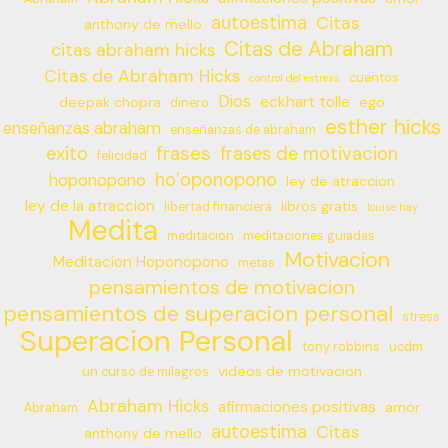
autoestima
Citas
anthony de mello
Citas de Abraham
citas abraham hicks
Citas de Abraham Hicks
cuentos
control del estress
Dios
eckhart tolle
deepak chopra
ego
dinero
esther hicks
enseñanzas abraham
enseñanzas de abraham
frases
exito
frases de motivacion
felicidad
ho’oponopono
hoponopono
ley de atraccion
ley de la atraccion
libros gratis
libertad financiera
louise hay
Medita
meditacion
meditaciones guiadas
Motivacion
Meditacion Hoponopono
metas
pensamientos de motivacion
pensamientos de superacion personal
stress
Superacion Personal
tony robbins
ucdm
videos de motivacion
un curso de milagros
Abraham Hicks
afirmaciones positivas
amor
Abraham
autoestima
Citas
anthony de mello