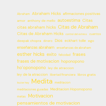
Abraham Hicks
afirmaciones positivas
Abraham
autoestima
Citas
amor
anthony de mello
Citas de Abraham
citas abraham hicks
Citas de Abraham Hicks
cuentos
control del estress
Dios
eckhart tolle
deepak chopra
ego
dinero
enseñanzas abraham
enseñanzas de abraham
esther hicks
frases
exito
felicidad
frases de motivacion
hoponopono
ho’oponopono
ley de atraccion
ley de la atraccion
libros gratis
libertad financiera
Medita
meditacion
louise hay
Meditacion Hoponopono
meditaciones guiadas
Motivacion
metas
pensamientos de motivacion