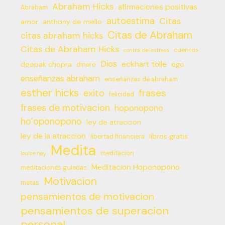
Abraham Hicks
afirmaciones positivas
Abraham
autoestima
Citas
amor
anthony de mello
Citas de Abraham
citas abraham hicks
Citas de Abraham Hicks
cuentos
control del estress
Dios
eckhart tolle
deepak chopra
ego
dinero
enseñanzas abraham
enseñanzas de abraham
esther hicks
frases
exito
felicidad
frases de motivacion
hoponopono
ho’oponopono
ley de atraccion
ley de la atraccion
libros gratis
libertad financiera
Medita
meditacion
louise hay
Meditacion Hoponopono
meditaciones guiadas
Motivacion
metas
pensamientos de motivacion
pensamientos de superacion
personal