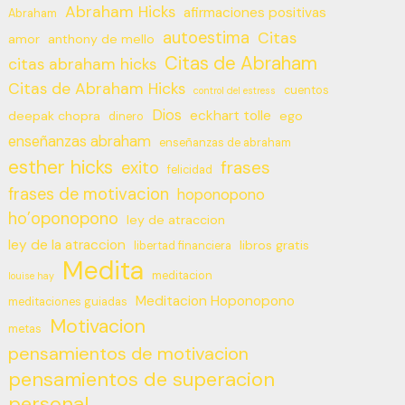
Abraham Hicks
afirmaciones positivas
Abraham
autoestima
Citas
amor
anthony de mello
Citas de Abraham
citas abraham hicks
Citas de Abraham Hicks
cuentos
control del estress
Dios
eckhart tolle
deepak chopra
ego
dinero
enseñanzas abraham
enseñanzas de abraham
esther hicks
frases
exito
felicidad
frases de motivacion
hoponopono
ho’oponopono
ley de atraccion
ley de la atraccion
libros gratis
libertad financiera
Medita
meditacion
louise hay
Meditacion Hoponopono
meditaciones guiadas
Motivacion
metas
pensamientos de motivacion
pensamientos de superacion
personal