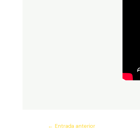
Navegación
←
Entrada anterior
de