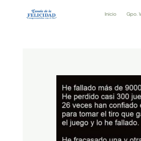
Ir
Inicio
Gpo. 
al
contenido