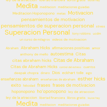
ley de la atraccion
libros gratis
libertad financiera
louise hay
Medita
meditacion
meditaciones guiadas
Motivacion
Meditacion Hoponopono
metas
pensamientos de motivacion
pensamientos de superacion personal
stress
Superacion Personal
tony robbins
ucdm
videos de motivacion
un curso de milagros
Abraham Hicks
afirmaciones positivas
amor
Abraham
autoestima
Citas
anthony de mello
Citas de Abraham
citas abraham hicks
Citas de Abraham Hicks
cuentos
control del estress
Dios
eckhart tolle
deepak chopra
ego
dinero
esther hicks
enseñanzas abraham
enseñanzas de abraham
frases
exito
frases de motivacion
felicidad
ho’oponopono
hoponopono
ley de atraccion
ley de la atraccion
libros gratis
libertad financiera
louise hay
Medita
meditacion
meditaciones guiadas