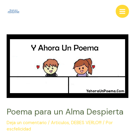
Ir
al
Main
contenido
Men
Poema para un Alma Despierta
Deja un comentario
/
Articulos
,
DEBES VERLO!!!
/ Por
escfelicidad