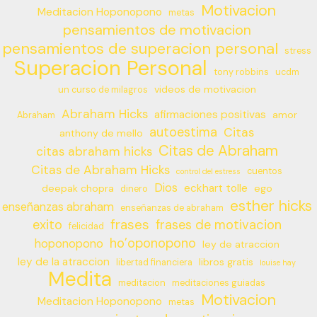
Motivacion
Meditacion Hoponopono
metas
pensamientos de motivacion
pensamientos de superacion personal
stress
Superacion Personal
tony robbins
ucdm
videos de motivacion
un curso de milagros
Abraham Hicks
afirmaciones positivas
amor
Abraham
autoestima
Citas
anthony de mello
Citas de Abraham
citas abraham hicks
Citas de Abraham Hicks
cuentos
control del estress
Dios
eckhart tolle
deepak chopra
ego
dinero
esther hicks
enseñanzas abraham
enseñanzas de abraham
frases
exito
frases de motivacion
felicidad
ho’oponopono
hoponopono
ley de atraccion
ley de la atraccion
libros gratis
libertad financiera
louise hay
Medita
meditacion
meditaciones guiadas
Motivacion
Meditacion Hoponopono
metas