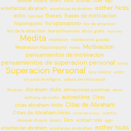
Dios
eckhart tolle
deepak chopra
ego
dinero
esther hicks
enseñanzas abraham
enseñanzas de abraham
frases
exito
frases de motivacion
felicidad
ho’oponopono
hoponopono
ley de atraccion
ley de la atraccion
libros gratis
libertad financiera
louise hay
Medita
meditacion
meditaciones guiadas
Motivacion
Meditacion Hoponopono
metas
pensamientos de motivacion
pensamientos de superacion personal
stress
Superacion Personal
tony robbins
ucdm
videos de motivacion
un curso de milagros
Abraham Hicks
afirmaciones positivas
amor
Abraham
autoestima
Citas
anthony de mello
Citas de Abraham
citas abraham hicks
Citas de Abraham Hicks
cuentos
control del estress
Dios
eckhart tolle
deepak chopra
ego
dinero
esther hicks
enseñanzas abraham
enseñanzas de abraham