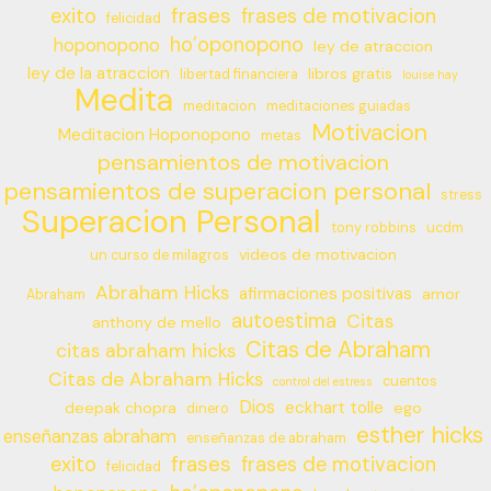
frases
exito
frases de motivacion
felicidad
ho’oponopono
hoponopono
ley de atraccion
ley de la atraccion
libros gratis
libertad financiera
louise hay
Medita
meditacion
meditaciones guiadas
Motivacion
Meditacion Hoponopono
metas
pensamientos de motivacion
pensamientos de superacion personal
stress
Superacion Personal
tony robbins
ucdm
videos de motivacion
un curso de milagros
Abraham Hicks
afirmaciones positivas
amor
Abraham
autoestima
Citas
anthony de mello
Citas de Abraham
citas abraham hicks
Citas de Abraham Hicks
cuentos
control del estress
Dios
eckhart tolle
deepak chopra
ego
dinero
esther hicks
enseñanzas abraham
enseñanzas de abraham
frases
exito
frases de motivacion
felicidad