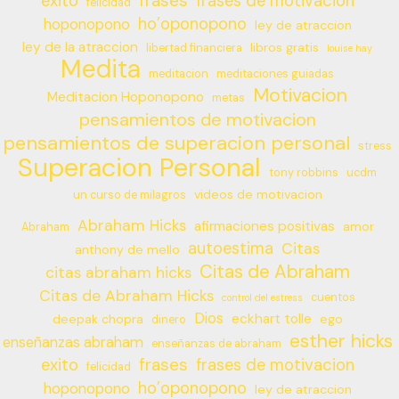
frases
exito
frases de motivacion
felicidad
ho’oponopono
hoponopono
ley de atraccion
ley de la atraccion
libros gratis
libertad financiera
louise hay
Medita
meditacion
meditaciones guiadas
Motivacion
Meditacion Hoponopono
metas
pensamientos de motivacion
pensamientos de superacion personal
stress
Superacion Personal
tony robbins
ucdm
videos de motivacion
un curso de milagros
Abraham Hicks
afirmaciones positivas
amor
Abraham
autoestima
Citas
anthony de mello
Citas de Abraham
citas abraham hicks
Citas de Abraham Hicks
cuentos
control del estress
Dios
eckhart tolle
deepak chopra
ego
dinero
esther hicks
enseñanzas abraham
enseñanzas de abraham
frases
exito
frases de motivacion
felicidad
ho’oponopono
hoponopono
ley de atraccion