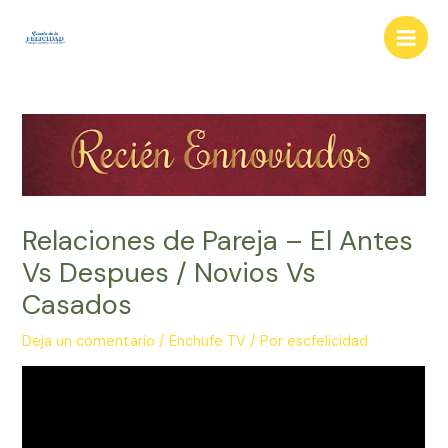
Ir
al
Main
contenido
Men
Relaciones de Pareja – El Antes
Vs Despues / Novios Vs
Casados
Deja un comentario
/
Enchufe TV
/ Por
escfelicidad