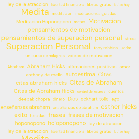
ley de la atraccion
libros gratis
libertad financiera
louise hay
Medita
meditacion
meditaciones guiadas
Motivacion
Meditacion Hoponopono
metas
pensamientos de motivacion
pensamientos de superacion personal
stress
Superacion Personal
tony robbins
ucdm
videos de motivacion
un curso de milagros
Abraham Hicks
afirmaciones positivas
amor
Abraham
autoestima
Citas
anthony de mello
Citas de Abraham
citas abraham hicks
Citas de Abraham Hicks
cuentos
control del estress
Dios
eckhart tolle
deepak chopra
ego
dinero
esther hicks
enseñanzas abraham
enseñanzas de abraham
frases
exito
frases de motivacion
felicidad
ho’oponopono
hoponopono
ley de atraccion
ley de la atraccion
libros gratis
libertad financiera
louise hay
Medita