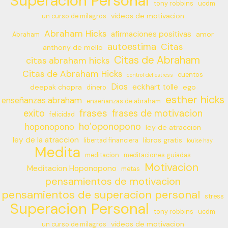
Superacion Personal
tony robbins
ucdm
videos de motivacion
un curso de milagros
Abraham Hicks
afirmaciones positivas
amor
Abraham
autoestima
Citas
anthony de mello
Citas de Abraham
citas abraham hicks
Citas de Abraham Hicks
cuentos
control del estress
Dios
eckhart tolle
deepak chopra
ego
dinero
esther hicks
enseñanzas abraham
enseñanzas de abraham
frases
exito
frases de motivacion
felicidad
ho’oponopono
hoponopono
ley de atraccion
ley de la atraccion
libros gratis
libertad financiera
louise hay
Medita
meditacion
meditaciones guiadas
Motivacion
Meditacion Hoponopono
metas
pensamientos de motivacion
pensamientos de superacion personal
stress
Superacion Personal
tony robbins
ucdm
videos de motivacion
un curso de milagros