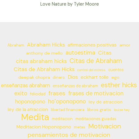
Love Nature by Tyler Moore
Abraham Hicks
afirmaciones positivas
amor
Abraham
autoestima
Citas
anthony de mello
Citas de Abraham
citas abraham hicks
Citas de Abraham Hicks
cuentos
control del estress
Dios
eckhart tolle
deepak chopra
ego
dinero
esther hicks
enseñanzas abraham
enseñanzas de abraham
frases
exito
frases de motivacion
felicidad
ho’oponopono
hoponopono
ley de atraccion
ley de la atraccion
libros gratis
libertad financiera
louise hay
Medita
meditacion
meditaciones guiadas
Motivacion
Meditacion Hoponopono
metas
pensamientos de motivacion