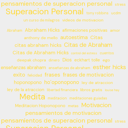
pensamientos de superacion personal
stress
Superacion Personal
tony robbins
ucdm
videos de motivacion
un curso de milagros
Abraham Hicks
afirmaciones positivas
amor
Abraham
autoestima
Citas
anthony de mello
Citas de Abraham
citas abraham hicks
Citas de Abraham Hicks
cuentos
control del estress
Dios
eckhart tolle
deepak chopra
ego
dinero
esther hicks
enseñanzas abraham
enseñanzas de abraham
frases
exito
frases de motivacion
felicidad
ho’oponopono
hoponopono
ley de atraccion
ley de la atraccion
libros gratis
libertad financiera
louise hay
Medita
meditacion
meditaciones guiadas
Motivacion
Meditacion Hoponopono
metas
pensamientos de motivacion
pensamientos de superacion personal
stress