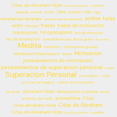
Citas de Abraham Hicks
cuentos
control del estress
Dios
eckhart tolle
deepak chopra
ego
dinero
esther hicks
enseñanzas abraham
enseñanzas de abraham
frases
exito
frases de motivacion
felicidad
ho’oponopono
hoponopono
ley de atraccion
ley de la atraccion
libros gratis
libertad financiera
louise hay
Medita
meditacion
meditaciones guiadas
Motivacion
Meditacion Hoponopono
metas
pensamientos de motivacion
pensamientos de superacion personal
stress
Superacion Personal
tony robbins
ucdm
videos de motivacion
un curso de milagros
Abraham Hicks
afirmaciones positivas
amor
Abraham
autoestima
Citas
anthony de mello
Citas de Abraham
citas abraham hicks
Citas de Abraham Hicks
cuentos
control del estress