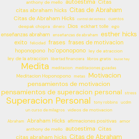
autoestima
Citas
anthony de mello
Citas de Abraham
citas abraham hicks
Citas de Abraham Hicks
cuentos
control del estress
Dios
eckhart tolle
deepak chopra
ego
dinero
esther hicks
enseñanzas abraham
enseñanzas de abraham
frases
exito
frases de motivacion
felicidad
ho’oponopono
hoponopono
ley de atraccion
ley de la atraccion
libros gratis
libertad financiera
louise hay
Medita
meditacion
meditaciones guiadas
Motivacion
Meditacion Hoponopono
metas
pensamientos de motivacion
pensamientos de superacion personal
stress
Superacion Personal
tony robbins
ucdm
videos de motivacion
un curso de milagros
Abraham Hicks
afirmaciones positivas
amor
Abraham
autoestima
Citas
anthony de mello
Citas de Abraham
citas abraham hicks