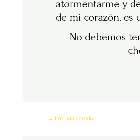
atormentarme y dec
de mi corazón, es u
No debemos ten
ch
Navegación
←
Entrada anterior
de
entradas