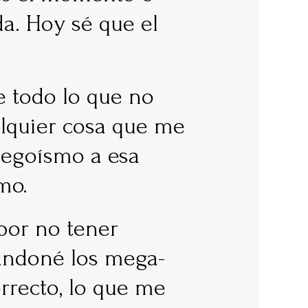
da. Hoy sé que el
 todo lo que no
alquier cosa que me
ó egoísmo a esa
mo.
por no tener
bandoné los mega-
rrecto, lo que me