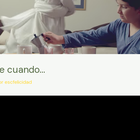
te cuando…
or
escfelicidad