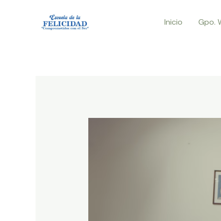
Ir
Inicio
Gpo. 
al
contenido