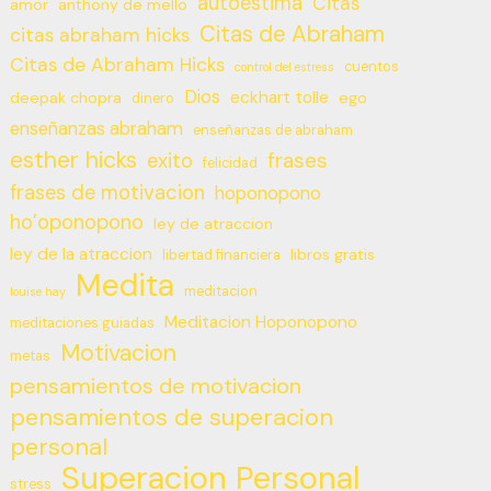
autoestima
Citas
amor
anthony de mello
Citas de Abraham
citas abraham hicks
Citas de Abraham Hicks
cuentos
control del estress
Dios
eckhart tolle
deepak chopra
ego
dinero
enseñanzas abraham
enseñanzas de abraham
esther hicks
frases
exito
felicidad
frases de motivacion
hoponopono
ho’oponopono
ley de atraccion
ley de la atraccion
libros gratis
libertad financiera
Medita
meditacion
louise hay
Meditacion Hoponopono
meditaciones guiadas
Motivacion
metas
pensamientos de motivacion
pensamientos de superacion
personal
Superacion Personal
stress