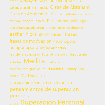
autoestima
Citas
amor
anthony de mello
Citas de Abraham
citas abraham hicks
Citas de Abraham Hicks
cuentos
control del estress
Dios
eckhart tolle
deepak chopra
ego
dinero
enseñanzas abraham
enseñanzas de abraham
esther hicks
frases
exito
felicidad
frases de motivacion
hoponopono
ho’oponopono
ley de atraccion
ley de la atraccion
libros gratis
libertad financiera
Medita
meditacion
louise hay
Meditacion Hoponopono
meditaciones guiadas
Motivacion
metas
pensamientos de motivacion
pensamientos de superacion
personal
Superacion Personal
stress