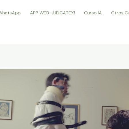
WhatsApp
APP WEB -¡UBICATEX!
Curso IA
Otros C