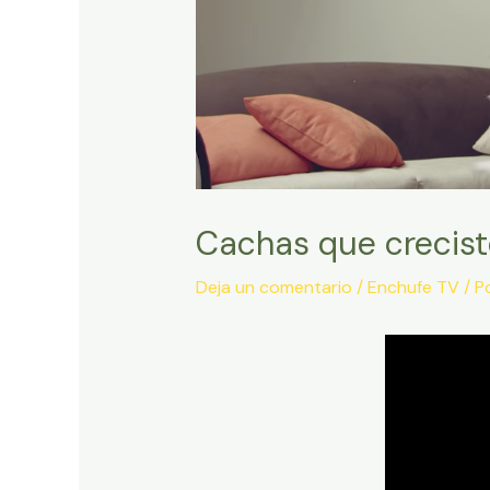
Cachas que crecis
Deja un comentario
/
Enchufe TV
/ P