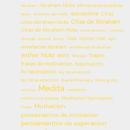
Abraham Hicks
afirmaciones positivas
Abraham
autoestima
Citas
amor
anthony de mello
Citas de Abraham
citas abraham hicks
Citas de Abraham Hicks
cuentos
control del estress
Dios
eckhart tolle
deepak chopra
ego
dinero
enseñanzas abraham
enseñanzas de abraham
esther hicks
frases
exito
felicidad
frases de motivacion
hoponopono
ho’oponopono
ley de atraccion
ley de la atraccion
libros gratis
libertad financiera
Medita
meditacion
louise hay
Meditacion Hoponopono
meditaciones guiadas
Motivacion
metas
pensamientos de motivacion
pensamientos de superacion