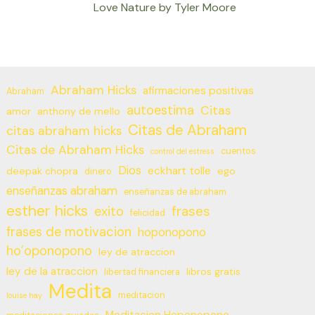
Love Nature by Tyler Moore
Abraham Hicks
afirmaciones positivas
Abraham
autoestima
Citas
amor
anthony de mello
Citas de Abraham
citas abraham hicks
Citas de Abraham Hicks
cuentos
control del estress
Dios
eckhart tolle
deepak chopra
ego
dinero
enseñanzas abraham
enseñanzas de abraham
esther hicks
frases
exito
felicidad
frases de motivacion
hoponopono
ho’oponopono
ley de atraccion
ley de la atraccion
libros gratis
libertad financiera
Medita
meditacion
louise hay
Meditacion Hoponopono