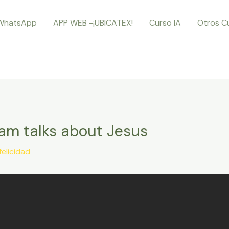
WhatsApp
APP WEB -¡UBICATEX!
Curso IA
Otros C
am talks about Jesus
felicidad