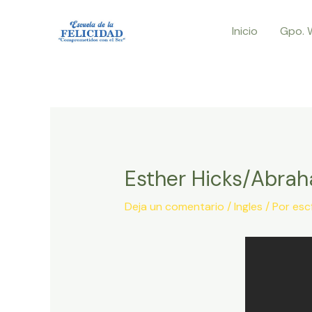
Ir
Inicio
Gpo. 
al
contenido
Esther Hicks/Abrah
Deja un comentario
/
Ingles
/ Por
esc