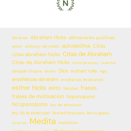
Abraham Hicks
afirmaciones positivas
Abraham
autoestima
Citas
amor
anthony de mello
Citas de Abraham
citas abraham hicks
Citas de Abraham Hicks
cuentos
control del estress
Dios
eckhart tolle
deepak chopra
ego
dinero
enseñanzas abraham
enseñanzas de abraham
esther hicks
frases
exito
felicidad
frases de motivacion
hoponopono
ho’oponopono
ley de atraccion
ley de la atraccion
libros gratis
libertad financiera
Medita
meditacion
louise hay
Meditacion Hoponopono