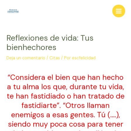
Ir
al
Main
contenido
Men
Reflexiones de vida: Tus
bienhechores
Deja un comentario
/
Citas
/ Por
escfelicidad
“Considera el bien que han hecho
a tu alma los que, durante tu vida,
te han fastidiado o han tratado de
fastidiarte”. “Otros llaman
enemigos a esas gentes. Tú (….),
siendo muy poca cosa para tener