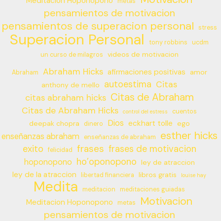
Meditacion Hoponopono
metas
pensamientos de motivacion
pensamientos de superacion personal
stress
Superacion Personal
tony robbins
ucdm
videos de motivacion
un curso de milagros
Abraham Hicks
afirmaciones positivas
amor
Abraham
autoestima
Citas
anthony de mello
Citas de Abraham
citas abraham hicks
Citas de Abraham Hicks
cuentos
control del estress
Dios
eckhart tolle
deepak chopra
ego
dinero
esther hicks
enseñanzas abraham
enseñanzas de abraham
frases
exito
frases de motivacion
felicidad
ho’oponopono
hoponopono
ley de atraccion
ley de la atraccion
libros gratis
libertad financiera
louise hay
Medita
meditacion
meditaciones guiadas
Motivacion
Meditacion Hoponopono
metas
pensamientos de motivacion