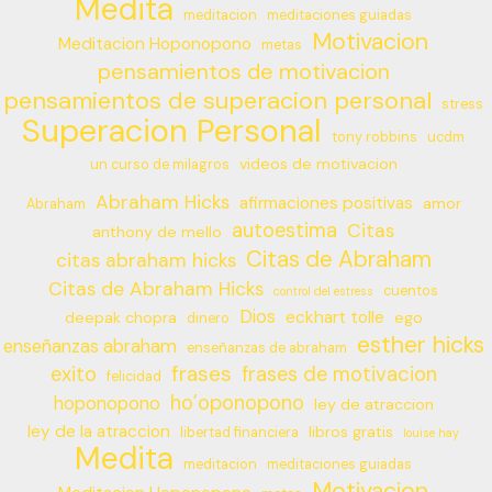
Medita
meditacion
meditaciones guiadas
Motivacion
Meditacion Hoponopono
metas
pensamientos de motivacion
pensamientos de superacion personal
stress
Superacion Personal
tony robbins
ucdm
videos de motivacion
un curso de milagros
Abraham Hicks
afirmaciones positivas
amor
Abraham
autoestima
Citas
anthony de mello
Citas de Abraham
citas abraham hicks
Citas de Abraham Hicks
cuentos
control del estress
Dios
eckhart tolle
deepak chopra
ego
dinero
esther hicks
enseñanzas abraham
enseñanzas de abraham
frases
exito
frases de motivacion
felicidad
ho’oponopono
hoponopono
ley de atraccion
ley de la atraccion
libros gratis
libertad financiera
louise hay
Medita
meditacion
meditaciones guiadas
Motivacion