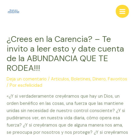
Ir
al
Main
contenido
Men
¿Crees en la Carencia? – Te
invito a leer esto y date cuenta
de la ABUNDANCIA QUE TE
RODEA!!!
Deja un comentario
/
Articulos
,
Boletines
,
Dinero
,
Favoritos
/ Por
escfelicidad
«¿Y si verdaderamente creyéramos que hay un Dios, un
orden benéfico en las cosas, una fuerza que las mantiene
unidas sin necesidad de nuestro control consciente? ¿Y si
pudiéramos ver, en nuestra vida diaria, cómo opera esa
fuerza? ¿Y si creyéramos que de alguna manera nos ama,
se preocupa por nosotros y nos protege? ¿Y si creyéramos