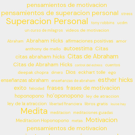
pensamientos de motivacion
pensamientos de superacion personal
stress
Superacion Personal
tony robbins
ucdm
videos de motivacion
un curso de milagros
Abraham Hicks
afirmaciones positivas
amor
Abraham
autoestima
Citas
anthony de mello
Citas de Abraham
citas abraham hicks
Citas de Abraham Hicks
cuentos
control del estress
Dios
eckhart tolle
deepak chopra
ego
dinero
esther hicks
enseñanzas abraham
enseñanzas de abraham
frases
exito
frases de motivacion
felicidad
ho’oponopono
hoponopono
ley de atraccion
ley de la atraccion
libros gratis
libertad financiera
louise hay
Medita
meditacion
meditaciones guiadas
Motivacion
Meditacion Hoponopono
metas
pensamientos de motivacion