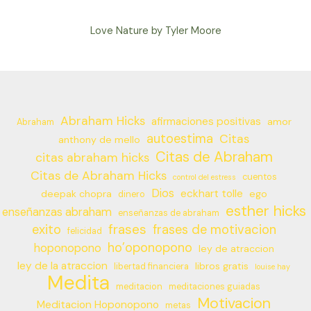
Love Nature by Tyler Moore
Abraham Hicks
afirmaciones positivas
amor
Abraham
autoestima
Citas
anthony de mello
Citas de Abraham
citas abraham hicks
Citas de Abraham Hicks
cuentos
control del estress
Dios
eckhart tolle
deepak chopra
ego
dinero
esther hicks
enseñanzas abraham
enseñanzas de abraham
frases
exito
frases de motivacion
felicidad
ho’oponopono
hoponopono
ley de atraccion
ley de la atraccion
libros gratis
libertad financiera
louise hay
Medita
meditacion
meditaciones guiadas
Motivacion
Meditacion Hoponopono
metas