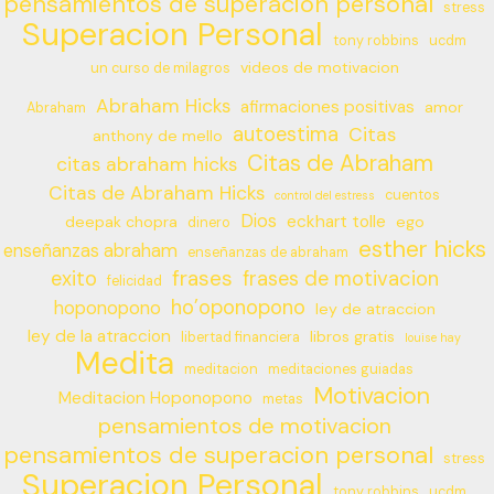
pensamientos de superacion personal
stress
Superacion Personal
tony robbins
ucdm
videos de motivacion
un curso de milagros
Abraham Hicks
afirmaciones positivas
amor
Abraham
autoestima
Citas
anthony de mello
Citas de Abraham
citas abraham hicks
Citas de Abraham Hicks
cuentos
control del estress
Dios
eckhart tolle
deepak chopra
ego
dinero
esther hicks
enseñanzas abraham
enseñanzas de abraham
frases
exito
frases de motivacion
felicidad
ho’oponopono
hoponopono
ley de atraccion
ley de la atraccion
libros gratis
libertad financiera
louise hay
Medita
meditacion
meditaciones guiadas
Motivacion
Meditacion Hoponopono
metas
pensamientos de motivacion
pensamientos de superacion personal
stress
Superacion Personal
tony robbins
ucdm