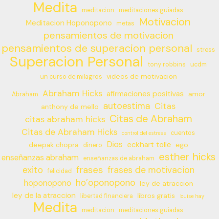
Medita
meditacion
meditaciones guiadas
Motivacion
Meditacion Hoponopono
metas
pensamientos de motivacion
pensamientos de superacion personal
stress
Superacion Personal
tony robbins
ucdm
videos de motivacion
un curso de milagros
Abraham Hicks
afirmaciones positivas
amor
Abraham
autoestima
Citas
anthony de mello
Citas de Abraham
citas abraham hicks
Citas de Abraham Hicks
cuentos
control del estress
Dios
eckhart tolle
deepak chopra
ego
dinero
esther hicks
enseñanzas abraham
enseñanzas de abraham
frases
exito
frases de motivacion
felicidad
ho’oponopono
hoponopono
ley de atraccion
ley de la atraccion
libros gratis
libertad financiera
louise hay
Medita
meditacion
meditaciones guiadas