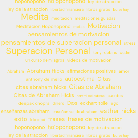
ho’oponopono
hoponopono
ley de atraccion
ley de la atraccion
libros gratis
libertad financiera
louise hay
Medita
meditacion
meditaciones guiadas
Motivacion
Meditacion Hoponopono
metas
pensamientos de motivacion
pensamientos de superacion personal
stress
Superacion Personal
tony robbins
ucdm
videos de motivacion
un curso de milagros
Abraham Hicks
afirmaciones positivas
amor
Abraham
autoestima
Citas
anthony de mello
Citas de Abraham
citas abraham hicks
Citas de Abraham Hicks
cuentos
control del estress
Dios
eckhart tolle
deepak chopra
ego
dinero
esther hicks
enseñanzas abraham
enseñanzas de abraham
frases
exito
frases de motivacion
felicidad
ho’oponopono
hoponopono
ley de atraccion
ley de la atraccion
libros gratis
libertad financiera
louise hay