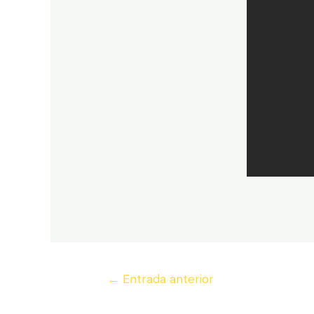
Navegación
←
Entrada anterior
de
entradas