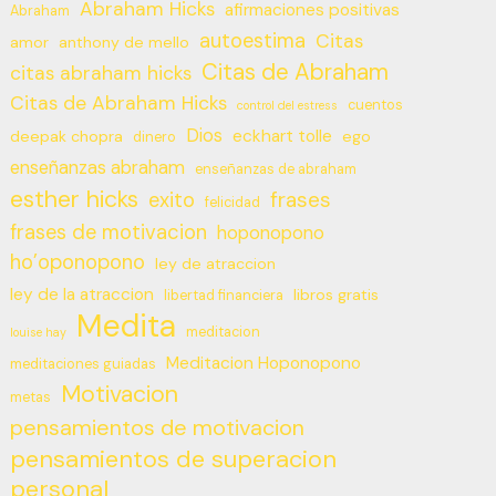
Abraham Hicks
afirmaciones positivas
Abraham
autoestima
Citas
amor
anthony de mello
Citas de Abraham
citas abraham hicks
Citas de Abraham Hicks
cuentos
control del estress
Dios
eckhart tolle
deepak chopra
ego
dinero
enseñanzas abraham
enseñanzas de abraham
esther hicks
frases
exito
felicidad
frases de motivacion
hoponopono
ho’oponopono
ley de atraccion
ley de la atraccion
libros gratis
libertad financiera
Medita
meditacion
louise hay
Meditacion Hoponopono
meditaciones guiadas
Motivacion
metas
pensamientos de motivacion
pensamientos de superacion
personal