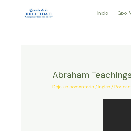
Ir
Inicio
Gpo. 
al
contenido
Abraham Teachings
Deja un comentario
/
Ingles
/ Por
esc