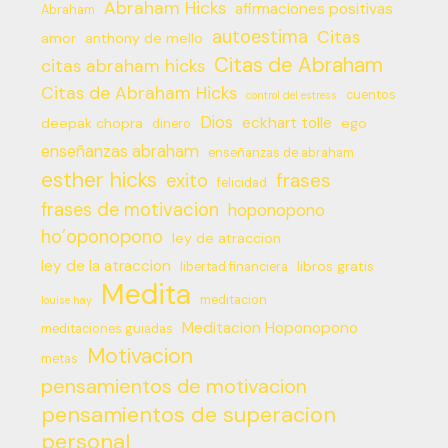
Abraham Hicks
afirmaciones positivas
Abraham
autoestima
Citas
amor
anthony de mello
Citas de Abraham
citas abraham hicks
Citas de Abraham Hicks
cuentos
control del estress
Dios
eckhart tolle
deepak chopra
ego
dinero
enseñanzas abraham
enseñanzas de abraham
esther hicks
frases
exito
felicidad
frases de motivacion
hoponopono
ho’oponopono
ley de atraccion
ley de la atraccion
libros gratis
libertad financiera
Medita
meditacion
louise hay
Meditacion Hoponopono
meditaciones guiadas
Motivacion
metas
pensamientos de motivacion
pensamientos de superacion
personal