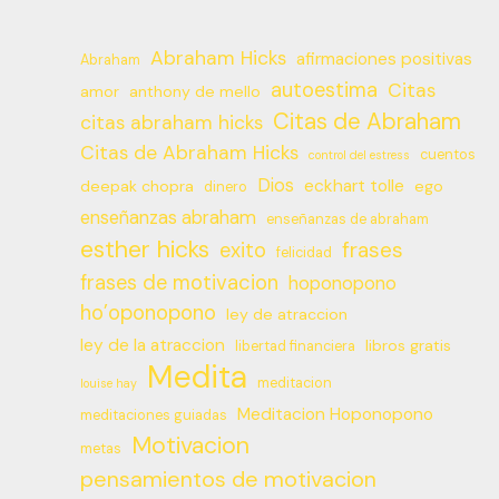
Abraham Hicks
afirmaciones positivas
Abraham
autoestima
Citas
amor
anthony de mello
Citas de Abraham
citas abraham hicks
Citas de Abraham Hicks
cuentos
control del estress
Dios
eckhart tolle
deepak chopra
ego
dinero
enseñanzas abraham
enseñanzas de abraham
esther hicks
frases
exito
felicidad
frases de motivacion
hoponopono
ho’oponopono
ley de atraccion
ley de la atraccion
libros gratis
libertad financiera
Medita
meditacion
louise hay
Meditacion Hoponopono
meditaciones guiadas
Motivacion
metas
pensamientos de motivacion