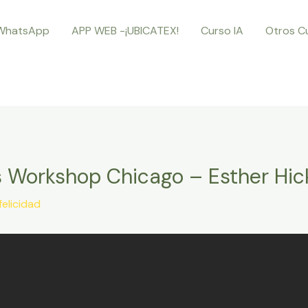
WhatsApp
APP WEB -¡UBICATEX!
Curso IA
Otros C
 Workshop Chicago – Esther Hic
felicidad