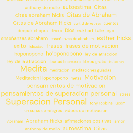
Abraham
autoestima
Citas
anthony de mello
Citas de Abraham
citas abraham hicks
Citas de Abraham Hicks
cuentos
control del estress
Dios
eckhart tolle
deepak chopra
ego
dinero
esther hicks
enseñanzas abraham
enseñanzas de abraham
frases
exito
frases de motivacion
felicidad
ho’oponopono
hoponopono
ley de atraccion
ley de la atraccion
libros gratis
libertad financiera
louise hay
Medita
meditacion
meditaciones guiadas
Motivacion
Meditacion Hoponopono
metas
pensamientos de motivacion
pensamientos de superacion personal
stress
Superacion Personal
tony robbins
ucdm
videos de motivacion
un curso de milagros
Abraham Hicks
afirmaciones positivas
amor
Abraham
autoestima
Citas
anthony de mello