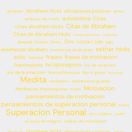
Abraham Hicks
afirmaciones positivas
amor
Abraham
autoestima
Citas
anthony de mello
Citas de Abraham
citas abraham hicks
Citas de Abraham Hicks
cuentos
control del estress
Dios
eckhart tolle
deepak chopra
ego
dinero
esther hicks
enseñanzas abraham
enseñanzas de abraham
frases
exito
frases de motivacion
felicidad
ho’oponopono
hoponopono
ley de atraccion
ley de la atraccion
libros gratis
libertad financiera
louise hay
Medita
meditacion
meditaciones guiadas
Motivacion
Meditacion Hoponopono
metas
pensamientos de motivacion
pensamientos de superacion personal
stress
Superacion Personal
tony robbins
ucdm
videos de motivacion
un curso de milagros
Abraham Hicks
afirmaciones positivas
amor