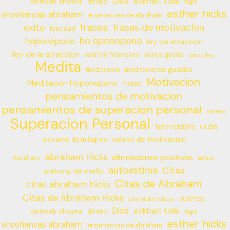
Dios
eckhart tolle
deepak chopra
ego
dinero
esther hicks
enseñanzas abraham
enseñanzas de abraham
frases
exito
frases de motivacion
felicidad
ho’oponopono
hoponopono
ley de atraccion
ley de la atraccion
libros gratis
libertad financiera
louise hay
Medita
meditacion
meditaciones guiadas
Motivacion
Meditacion Hoponopono
metas
pensamientos de motivacion
pensamientos de superacion personal
stress
Superacion Personal
tony robbins
ucdm
videos de motivacion
un curso de milagros
Abraham Hicks
afirmaciones positivas
amor
Abraham
autoestima
Citas
anthony de mello
Citas de Abraham
citas abraham hicks
Citas de Abraham Hicks
cuentos
control del estress
Dios
eckhart tolle
deepak chopra
ego
dinero
esther hicks
enseñanzas abraham
enseñanzas de abraham