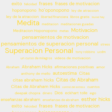
frases
exito
frases de motivacion
felicidad
ho’oponopono
hoponopono
ley de atraccion
ley de la atraccion
libros gratis
libertad financiera
louise hay
Medita
meditacion
meditaciones guiadas
Motivacion
Meditacion Hoponopono
metas
pensamientos de motivacion
pensamientos de superacion personal
stress
Superacion Personal
tony robbins
ucdm
videos de motivacion
un curso de milagros
Abraham Hicks
afirmaciones positivas
amor
Abraham
autoestima
Citas
anthony de mello
Citas de Abraham
citas abraham hicks
Citas de Abraham Hicks
cuentos
control del estress
Dios
eckhart tolle
deepak chopra
ego
dinero
esther hicks
enseñanzas abraham
enseñanzas de abraham
frases
exito
frases de motivacion
felicidad