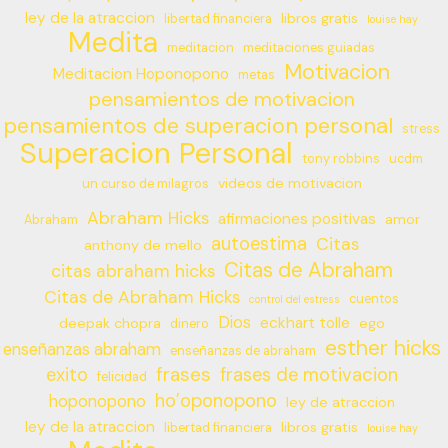
ley de la atraccion
libros gratis
libertad financiera
louise hay
Medita
meditacion
meditaciones guiadas
Motivacion
Meditacion Hoponopono
metas
pensamientos de motivacion
pensamientos de superacion personal
stress
Superacion Personal
tony robbins
ucdm
videos de motivacion
un curso de milagros
Abraham Hicks
afirmaciones positivas
amor
Abraham
autoestima
Citas
anthony de mello
Citas de Abraham
citas abraham hicks
Citas de Abraham Hicks
cuentos
control del estress
Dios
eckhart tolle
deepak chopra
ego
dinero
esther hicks
enseñanzas abraham
enseñanzas de abraham
frases
exito
frases de motivacion
felicidad
ho’oponopono
hoponopono
ley de atraccion
ley de la atraccion
libros gratis
libertad financiera
louise hay