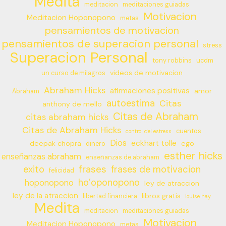
Medita
meditacion
meditaciones guiadas
Motivacion
Meditacion Hoponopono
metas
pensamientos de motivacion
pensamientos de superacion personal
stress
Superacion Personal
tony robbins
ucdm
videos de motivacion
un curso de milagros
Abraham Hicks
afirmaciones positivas
amor
Abraham
autoestima
Citas
anthony de mello
Citas de Abraham
citas abraham hicks
Citas de Abraham Hicks
cuentos
control del estress
Dios
eckhart tolle
deepak chopra
ego
dinero
esther hicks
enseñanzas abraham
enseñanzas de abraham
frases
exito
frases de motivacion
felicidad
ho’oponopono
hoponopono
ley de atraccion
ley de la atraccion
libros gratis
libertad financiera
louise hay
Medita
meditacion
meditaciones guiadas
Motivacion
Meditacion Hoponopono
metas