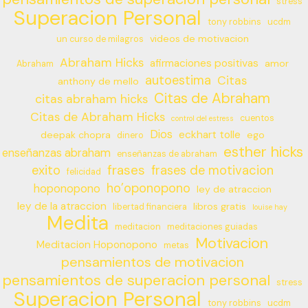
stress
Superacion Personal
tony robbins
ucdm
videos de motivacion
un curso de milagros
Abraham Hicks
afirmaciones positivas
amor
Abraham
autoestima
Citas
anthony de mello
Citas de Abraham
citas abraham hicks
Citas de Abraham Hicks
cuentos
control del estress
Dios
eckhart tolle
deepak chopra
ego
dinero
esther hicks
enseñanzas abraham
enseñanzas de abraham
frases
exito
frases de motivacion
felicidad
ho’oponopono
hoponopono
ley de atraccion
ley de la atraccion
libros gratis
libertad financiera
louise hay
Medita
meditacion
meditaciones guiadas
Motivacion
Meditacion Hoponopono
metas
pensamientos de motivacion
pensamientos de superacion personal
stress
Superacion Personal
tony robbins
ucdm