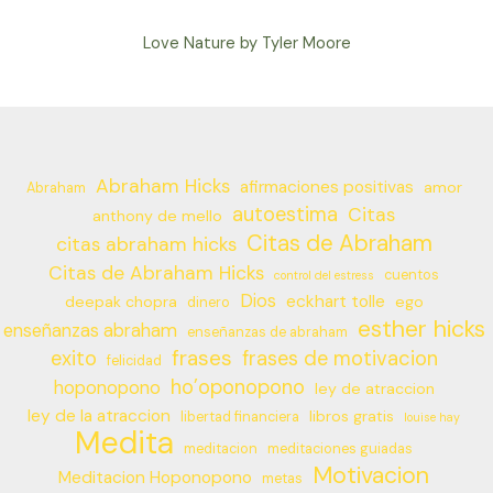
Love Nature by Tyler Moore
Abraham Hicks
afirmaciones positivas
amor
Abraham
autoestima
Citas
anthony de mello
Citas de Abraham
citas abraham hicks
Citas de Abraham Hicks
cuentos
control del estress
Dios
eckhart tolle
deepak chopra
ego
dinero
esther hicks
enseñanzas abraham
enseñanzas de abraham
frases
exito
frases de motivacion
felicidad
ho’oponopono
hoponopono
ley de atraccion
ley de la atraccion
libros gratis
libertad financiera
louise hay
Medita
meditacion
meditaciones guiadas
Motivacion
Meditacion Hoponopono
metas