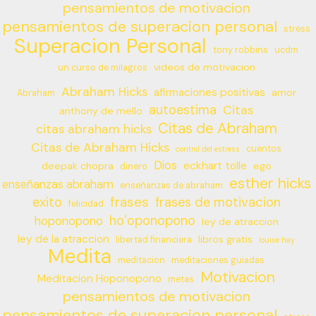
pensamientos de motivacion
pensamientos de superacion personal
stress
Superacion Personal
tony robbins
ucdm
videos de motivacion
un curso de milagros
Abraham Hicks
afirmaciones positivas
amor
Abraham
autoestima
Citas
anthony de mello
Citas de Abraham
citas abraham hicks
Citas de Abraham Hicks
cuentos
control del estress
Dios
eckhart tolle
deepak chopra
ego
dinero
esther hicks
enseñanzas abraham
enseñanzas de abraham
frases
exito
frases de motivacion
felicidad
ho’oponopono
hoponopono
ley de atraccion
ley de la atraccion
libros gratis
libertad financiera
louise hay
Medita
meditacion
meditaciones guiadas
Motivacion
Meditacion Hoponopono
metas
pensamientos de motivacion
pensamientos de superacion personal