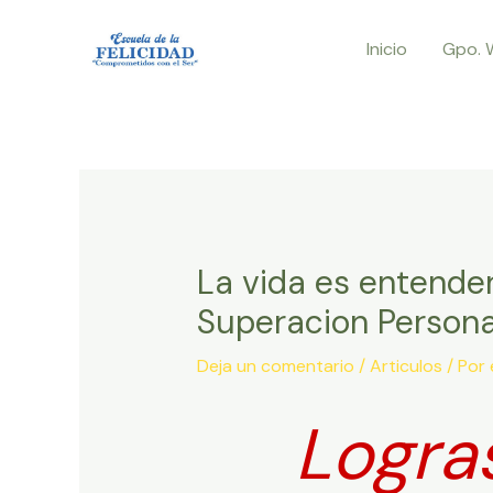
Ir
Inicio
Gpo. 
al
contenido
La vida es entende
Superacion Persona
Deja un comentario
/
Articulos
/ Por
Logras