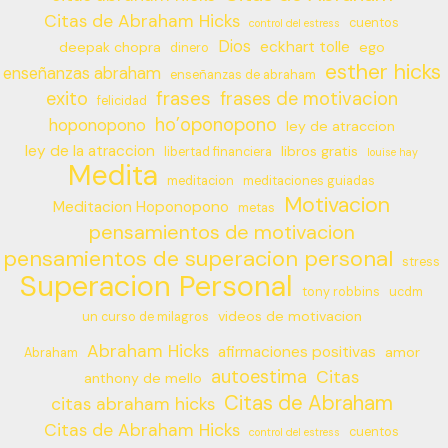
Citas de Abraham Hicks
cuentos
control del estress
Dios
eckhart tolle
deepak chopra
ego
dinero
esther hicks
enseñanzas abraham
enseñanzas de abraham
frases
exito
frases de motivacion
felicidad
ho’oponopono
hoponopono
ley de atraccion
ley de la atraccion
libros gratis
libertad financiera
louise hay
Medita
meditacion
meditaciones guiadas
Motivacion
Meditacion Hoponopono
metas
pensamientos de motivacion
pensamientos de superacion personal
stress
Superacion Personal
tony robbins
ucdm
videos de motivacion
un curso de milagros
Abraham Hicks
afirmaciones positivas
amor
Abraham
autoestima
Citas
anthony de mello
Citas de Abraham
citas abraham hicks
Citas de Abraham Hicks
cuentos
control del estress