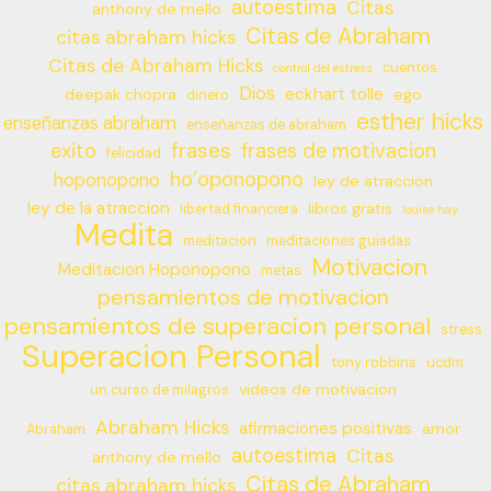
autoestima
Citas
anthony de mello
Citas de Abraham
citas abraham hicks
Citas de Abraham Hicks
cuentos
control del estress
Dios
eckhart tolle
deepak chopra
ego
dinero
esther hicks
enseñanzas abraham
enseñanzas de abraham
frases
exito
frases de motivacion
felicidad
ho’oponopono
hoponopono
ley de atraccion
ley de la atraccion
libros gratis
libertad financiera
louise hay
Medita
meditacion
meditaciones guiadas
Motivacion
Meditacion Hoponopono
metas
pensamientos de motivacion
pensamientos de superacion personal
stress
Superacion Personal
tony robbins
ucdm
videos de motivacion
un curso de milagros
Abraham Hicks
afirmaciones positivas
amor
Abraham
autoestima
Citas
anthony de mello
Citas de Abraham
citas abraham hicks