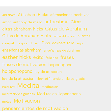
Abraham Hicks
afirmaciones positivas
Abraham
autoestima
Citas
amor
anthony de mello
Citas de Abraham
citas abraham hicks
Citas de Abraham Hicks
cuentos
control del estress
Dios
eckhart tolle
deepak chopra
ego
dinero
enseñanzas abraham
enseñanzas de abraham
esther hicks
frases
exito
felicidad
frases de motivacion
hoponopono
ho’oponopono
ley de atraccion
ley de la atraccion
libros gratis
libertad financiera
Medita
meditacion
louise hay
Meditacion Hoponopono
meditaciones guiadas
Motivacion
metas
pensamientos de motivacion