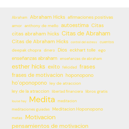
Abraham Hicks
afirmaciones positivas
Abraham
autoestima
Citas
amor
anthony de mello
Citas de Abraham
citas abraham hicks
Citas de Abraham Hicks
cuentos
control del estress
Dios
eckhart tolle
deepak chopra
ego
dinero
enseñanzas abraham
enseñanzas de abraham
esther hicks
frases
exito
felicidad
frases de motivacion
hoponopono
ho’oponopono
ley de atraccion
ley de la atraccion
libros gratis
libertad financiera
Medita
meditacion
louise hay
Meditacion Hoponopono
meditaciones guiadas
Motivacion
metas
pensamientos de motivacion