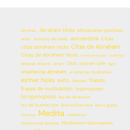
Abraham Hicks
afirmaciones positivas
Abraham
autoestima
Citas
amor
anthony de mello
Citas de Abraham
citas abraham hicks
Citas de Abraham Hicks
cuentos
control del estress
Dios
eckhart tolle
deepak chopra
ego
dinero
enseñanzas abraham
enseñanzas de abraham
esther hicks
frases
exito
felicidad
frases de motivacion
hoponopono
ho’oponopono
ley de atraccion
ley de la atraccion
libros gratis
libertad financiera
Medita
meditacion
louise hay
Meditacion Hoponopono
meditaciones guiadas