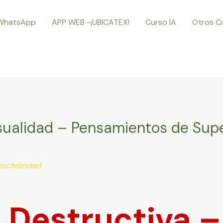
WhatsApp
APP WEB -¡UBICATEX!
Curso IA
Otros C
asualidad – Pensamientos de Supe
escfelicidad
 Destructiva – 