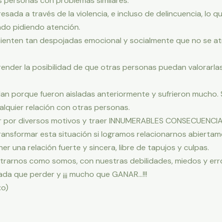
 personas con problemas similares.
sada a través de la violencia, e incluso de delincuencia, lo 
ado pidiendo atención.
sienten tan despojadas emocional y socialmente que no se a
nder la posibilidad de que otras personas puedan valorarlas 
an porque fueron aisladas anteriormente y sufrieron mucho. S
lquier relación con otras personas.
ir por diversos motivos y traer INNUMERABLES CONSECUENCIAS
ansformar esta situación si logramos relacionarnos abiertam
er una relación fuerte y sincera, libre de tapujos y culpas.
trarnos como somos, con nuestras debilidades, miedos y err
ada que perder y ¡¡¡ mucho que GANAR…!!!
:o)