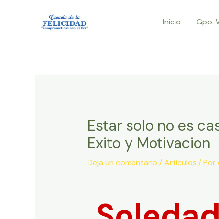
Ir
Inicio
Gpo. 
al
contenido
Estar solo no es c
Exito y Motivacion
Deja un comentario
/
Articulos
/ Por
Soledad