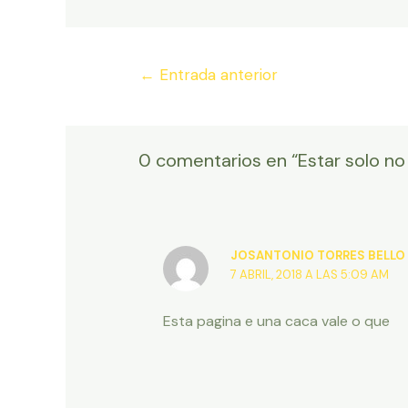
Navegación
←
Entrada anterior
de
entradas
0 comentarios en “Estar solo no
JOSANTONIO TORRES BELLO
7 ABRIL, 2018 A LAS 5:09 AM
Esta pagina e una caca vale o que