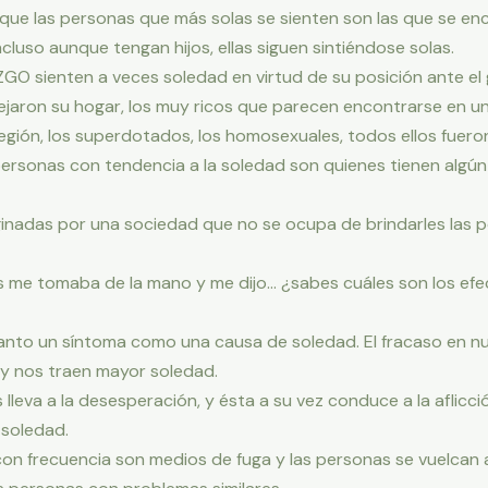
ue las personas que más solas se sienten son las que se en
cluso aunque tengan hijos, ellas siguen sintiéndose solas.
GO sienten a veces soledad en virtud de su posición ante el 
ejaron su hogar, los muy ricos que parecen encontrarse en un
 región, los superdotados, los homosexuales, todos ellos fue
personas con tendencia a la soledad son quienes tienen algú
adas por una sociedad que no se ocupa de brindarles las po
me tomaba de la mano y me dijo… ¿sabes cuáles son los efec
anto un síntoma como una causa de soledad. El fracaso en nue
y nos traen mayor soledad.
 lleva a la desesperación, y ésta a su vez conduce a la aflicc
 soledad.
con frecuencia son medios de fuga y las personas se vuelcan al