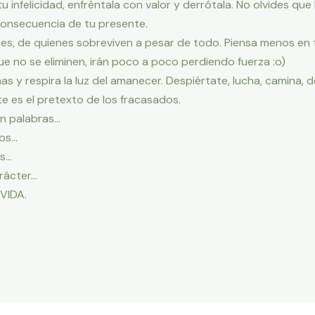
 infelicidad, enfréntala con valor y derrótala. No olvides que
consecuencia de tu presente.
tes, de quienes sobreviven a pesar de todo. Piensa menos en 
 no se eliminen, irán poco a poco perdiendo fuerza :o)
as y respira la luz del amanecer. Despiértate, lucha, camina, d
te es el pretexto de los fracasados.
án palabras…
tos…
os…
arácter…
 VIDA.