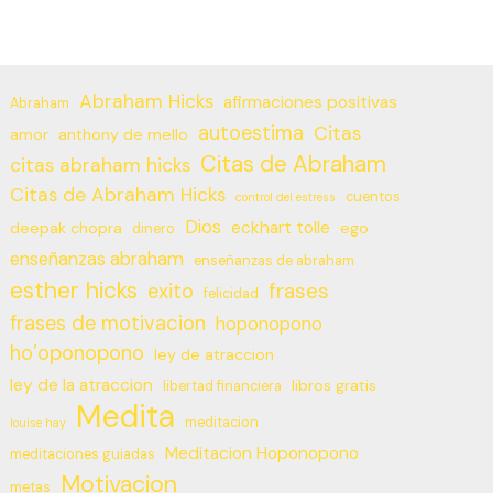
Abraham Hicks
afirmaciones positivas
Abraham
autoestima
Citas
amor
anthony de mello
Citas de Abraham
citas abraham hicks
Citas de Abraham Hicks
cuentos
control del estress
Dios
eckhart tolle
deepak chopra
ego
dinero
enseñanzas abraham
enseñanzas de abraham
esther hicks
frases
exito
felicidad
frases de motivacion
hoponopono
ho’oponopono
ley de atraccion
ley de la atraccion
libros gratis
libertad financiera
Medita
meditacion
louise hay
Meditacion Hoponopono
meditaciones guiadas
Motivacion
metas