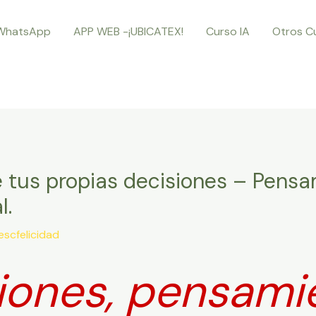
WhatsApp
APP WEB -¡UBICATEX!
Curso IA
Otros C
e tus propias decisiones – Pens
l.
escfelicidad
iones, pensami