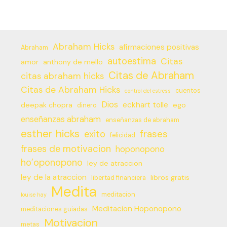
Abraham Hicks
afirmaciones positivas
Abraham
autoestima
Citas
amor
anthony de mello
Citas de Abraham
citas abraham hicks
Citas de Abraham Hicks
cuentos
control del estress
Dios
eckhart tolle
deepak chopra
ego
dinero
enseñanzas abraham
enseñanzas de abraham
esther hicks
frases
exito
felicidad
frases de motivacion
hoponopono
ho’oponopono
ley de atraccion
ley de la atraccion
libros gratis
libertad financiera
Medita
meditacion
louise hay
Meditacion Hoponopono
meditaciones guiadas
Motivacion
metas