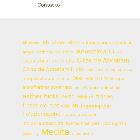
Contacto
Abraham Hicks
afirmaciones positivas
Abraham
autoestima
Citas
amor
anthony de mello
Citas de Abraham
citas abraham hicks
Citas de Abraham Hicks
cuentos
control del estress
Dios
eckhart tolle
deepak chopra
ego
dinero
enseñanzas abraham
enseñanzas de abraham
esther hicks
frases
exito
felicidad
frases de motivacion
hoponopono
ho’oponopono
ley de atraccion
ley de la atraccion
libros gratis
libertad financiera
Medita
meditacion
louise hay