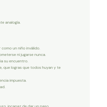
te analogía.
r como un niño inválido.
rometerse ni jugarse nunca.
cia su encuentro.
te, que logras que todos huyan y te
tencia impuesta.
tad.
uro, incapaz de dar un paso.