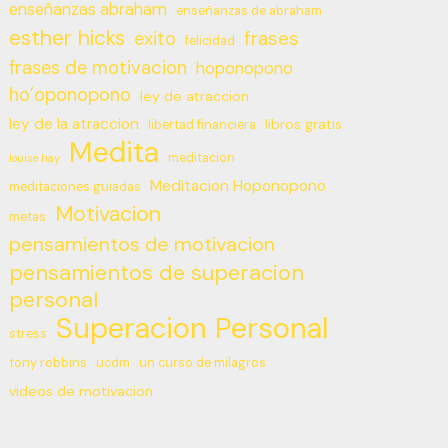
enseñanzas abraham
enseñanzas de abraham
esther hicks
frases
exito
felicidad
frases de motivacion
hoponopono
ho’oponopono
ley de atraccion
ley de la atraccion
libros gratis
libertad financiera
Medita
meditacion
louise hay
Meditacion Hoponopono
meditaciones guiadas
Motivacion
metas
pensamientos de motivacion
pensamientos de superacion
personal
Superacion Personal
stress
tony robbins
ucdm
un curso de milagros
videos de motivacion