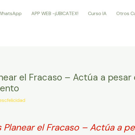
WhatsApp
APP WEB -¡UBICATEX!
Curso IA
Otros C
near el Fracaso – Actúa a pesar 
iento
escfelicidad
 Planear el Fracaso – Actúa a pe