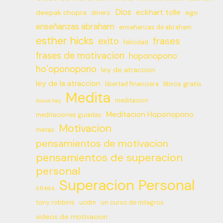
Dios
eckhart tolle
deepak chopra
ego
dinero
enseñanzas abraham
enseñanzas de abraham
esther hicks
frases
exito
felicidad
frases de motivacion
hoponopono
ho’oponopono
ley de atraccion
ley de la atraccion
libros gratis
libertad financiera
Medita
meditacion
louise hay
Meditacion Hoponopono
meditaciones guiadas
Motivacion
metas
pensamientos de motivacion
pensamientos de superacion
personal
Superacion Personal
stress
tony robbins
ucdm
un curso de milagros
videos de motivacion