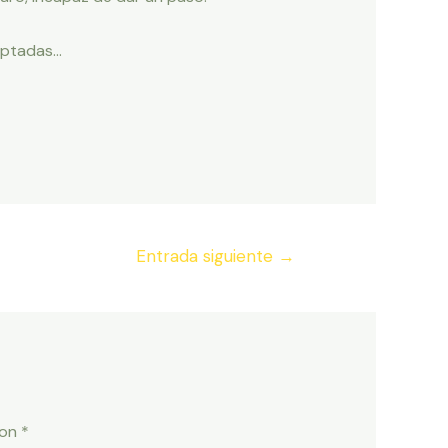
ceptadas…
Entrada siguiente
→
con
*