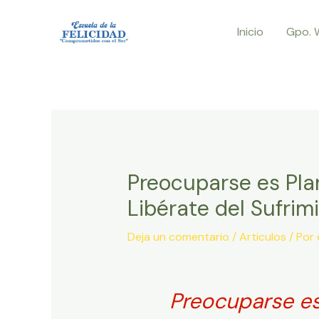
Ir
Inicio
Gpo. 
al
contenido
Preocuparse es Pla
Libérate del Sufrim
Deja un comentario
/
Articulos
/ Por
Preocuparse es