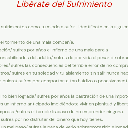
Libérate del Sufrimiento
ufrimientos como tu miedo a sufrir… Identifícate en la siguien
s el tormento de una mala compañía.
lación/ sufres por años el infierno de una mala pareja
ponsabilidades del adulto/ sufres de por vida el pesar de obra
rores/ sufres las consecuencias del terrible error de no comp
otros/ sufres en tu soledad y tu aislamiento sin salir nunca ha
 te quiera/ sufres por comportarte tan huidizo o posesivamen
al no bien lograda/ sufres por años la castración de una impo
res un infierno anticipado impidiéndote vivir en plenitud y liber
empresa /sufres el terrible fracaso de no emprender ninguna.
/ sufres por no disfrutar del dinero que hoy tienes.
e un mal paso/ sufres la pena de verlo sobreprotegido e inmad