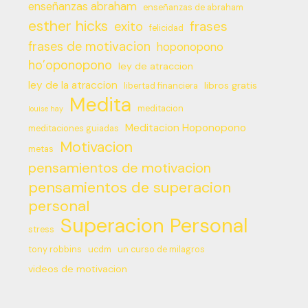
enseñanzas abraham
enseñanzas de abraham
esther hicks
frases
exito
felicidad
frases de motivacion
hoponopono
ho’oponopono
ley de atraccion
ley de la atraccion
libros gratis
libertad financiera
Medita
meditacion
louise hay
Meditacion Hoponopono
meditaciones guiadas
Motivacion
metas
pensamientos de motivacion
pensamientos de superacion
personal
Superacion Personal
stress
tony robbins
ucdm
un curso de milagros
videos de motivacion