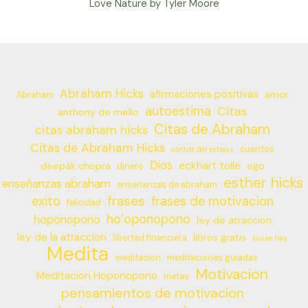
Love Nature by Tyler Moore
Abraham Hicks
afirmaciones positivas
amor
Abraham
autoestima
Citas
anthony de mello
Citas de Abraham
citas abraham hicks
Citas de Abraham Hicks
cuentos
control del estress
Dios
eckhart tolle
deepak chopra
ego
dinero
esther hicks
enseñanzas abraham
enseñanzas de abraham
frases
exito
frases de motivacion
felicidad
ho’oponopono
hoponopono
ley de atraccion
ley de la atraccion
libros gratis
libertad financiera
louise hay
Medita
meditacion
meditaciones guiadas
Motivacion
Meditacion Hoponopono
metas
pensamientos de motivacion