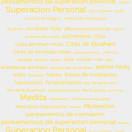
pensamientos de superacion personal
stress
Superacion Personal
tony robbins
ucdm
videos de motivacion
un curso de milagros
Abraham Hicks
afirmaciones positivas
amor
Abraham
autoestima
Citas
anthony de mello
Citas de Abraham
citas abraham hicks
Citas de Abraham Hicks
cuentos
control del estress
Dios
eckhart tolle
deepak chopra
ego
dinero
esther hicks
enseñanzas abraham
enseñanzas de abraham
frases
exito
frases de motivacion
felicidad
ho’oponopono
hoponopono
ley de atraccion
ley de la atraccion
libros gratis
libertad financiera
louise hay
Medita
meditacion
meditaciones guiadas
Motivacion
Meditacion Hoponopono
metas
pensamientos de motivacion
pensamientos de superacion personal
stress
Superacion Personal
tony robbins
ucdm