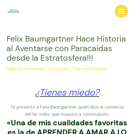
Ir
al
Main
contenido
Men
Felix Baumgartner Hace Historia
al Aventarse con Paracaidas
desde la Estratosfera!!!
Deja un comentario
/
Boletines
/ Por
escfelicidad
¿Tienes miedo?
Te presento a Felix Baumgartner quien dice al comienzo
del 1er video que muestro a continuación:
«Una de mis cualidades favoritas
es la de APRENDER A AMAR A LO