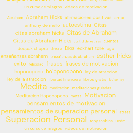
videos de motivacion
un curso de milagros
Abraham Hicks
afirmaciones positivas
amor
Abraham
autoestima
Citas
anthony de mello
Citas de Abraham
citas abraham hicks
Citas de Abraham Hicks
cuentos
control del estress
Dios
eckhart tolle
deepak chopra
ego
dinero
esther hicks
enseñanzas abraham
enseñanzas de abraham
frases
exito
frases de motivacion
felicidad
ho’oponopono
hoponopono
ley de atraccion
ley de la atraccion
libros gratis
libertad financiera
louise hay
Medita
meditacion
meditaciones guiadas
Motivacion
Meditacion Hoponopono
metas
pensamientos de motivacion
pensamientos de superacion personal
stress
Superacion Personal
tony robbins
ucdm
videos de motivacion
un curso de milagros