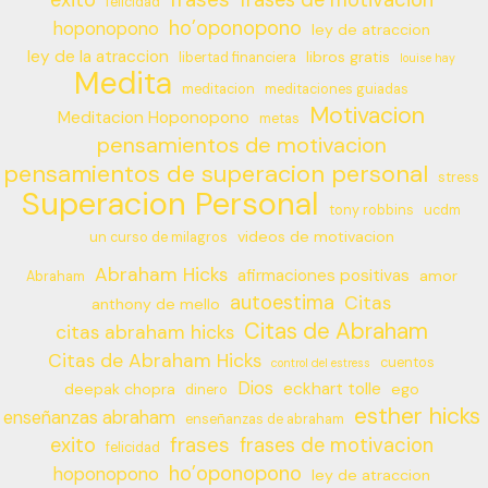
felicidad
ho’oponopono
hoponopono
ley de atraccion
ley de la atraccion
libros gratis
libertad financiera
louise hay
Medita
meditacion
meditaciones guiadas
Motivacion
Meditacion Hoponopono
metas
pensamientos de motivacion
pensamientos de superacion personal
stress
Superacion Personal
tony robbins
ucdm
videos de motivacion
un curso de milagros
Abraham Hicks
afirmaciones positivas
amor
Abraham
autoestima
Citas
anthony de mello
Citas de Abraham
citas abraham hicks
Citas de Abraham Hicks
cuentos
control del estress
Dios
eckhart tolle
deepak chopra
ego
dinero
esther hicks
enseñanzas abraham
enseñanzas de abraham
frases
exito
frases de motivacion
felicidad
ho’oponopono
hoponopono
ley de atraccion