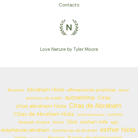
Contacto
Love Nature by Tyler Moore
Abraham Hicks
afirmaciones positivas
amor
Abraham
autoestima
Citas
anthony de mello
Citas de Abraham
citas abraham hicks
Citas de Abraham Hicks
cuentos
control del estress
Dios
eckhart tolle
deepak chopra
ego
dinero
esther hicks
enseñanzas abraham
enseñanzas de abraham
frases
exito
frases de motivacion