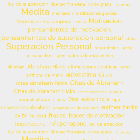
ley de la atraccion
libros gratis
libertad financiera
louise hay
Medita
meditacion
meditaciones guiadas
Motivacion
Meditacion Hoponopono
metas
pensamientos de motivacion
pensamientos de superacion personal
stress
Superacion Personal
tony robbins
ucdm
videos de motivacion
un curso de milagros
Abraham Hicks
afirmaciones positivas
amor
Abraham
autoestima
Citas
anthony de mello
Citas de Abraham
citas abraham hicks
Citas de Abraham Hicks
cuentos
control del estress
Dios
eckhart tolle
deepak chopra
ego
dinero
esther hicks
enseñanzas abraham
enseñanzas de abraham
frases
exito
frases de motivacion
felicidad
ho’oponopono
hoponopono
ley de atraccion
ley de la atraccion
libros gratis
libertad financiera
louise hay
Medita