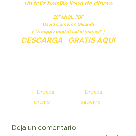
Un feliz bolsillo lleno de dinero
ESPAÑOL. PDF
David Cameron Gikandi
( “A happy pocket full of money” )
DESCARGA GRATIS AQUI
Navegación
←
Entrada
Entrada
de
anterior
siguiente
→
entradas
Deja un comentario