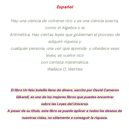
Español
Hay una ciencia de volverse rico y es una ciencia exacta,
como el Algebra o la
Aritmética. Hay ciertas leyes que gobiernan el proceso de
adquirir riqueza y
cualquier persona, una vez que aprende y obedece esas
leyes, se vuelve rico
con certeza matemática.
Wallace D. Wattles
El libro
Un feli
z bolsillo lleno de dinero
, escrito por David Cameron
Gikandi, es uno de los mejores libros que puedes encontrar
sobre las Leyes del Universo.
A pesar de su título, este libro se puede aplicar a todos los deseos de
nuestras vidas, no sólamente a conseguir la riqueza.