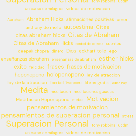
tony robbins
ucdm
videos de motivacion
un curso de milagros
Abraham Hicks
afirmaciones positivas
amor
Abraham
autoestima
Citas
anthony de mello
Citas de Abraham
citas abraham hicks
Citas de Abraham Hicks
cuentos
control del estress
Dios
eckhart tolle
deepak chopra
ego
dinero
esther hicks
enseñanzas abraham
enseñanzas de abraham
frases
exito
frases de motivacion
felicidad
ho’oponopono
hoponopono
ley de atraccion
ley de la atraccion
libros gratis
libertad financiera
louise hay
Medita
meditacion
meditaciones guiadas
Motivacion
Meditacion Hoponopono
metas
pensamientos de motivacion
pensamientos de superacion personal
stress
Superacion Personal
tony robbins
ucdm
videos de motivacion
un curso de milagros