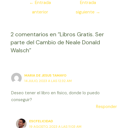
Navegación
←
Entrada
Entrada
de
anterior
siguiente
→
entradas
2 comentarios en “Libros Gratis. Ser
parte del Cambio de Neale Donald
Walsch”
MARIA DE JESUS TAMAYO
14 JULIO, 2023 A LAS 12:32 AM
Deseo tener el libro en fisico, donde lo puedo
conseguir?
Responder
ESCFELICIDAD
19 AGOSTO, 2023 A LAS 11:03 AM