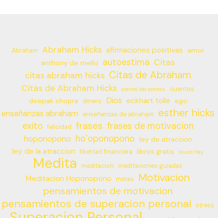
Abraham Hicks
afirmaciones positivas
amor
Abraham
autoestima
Citas
anthony de mello
Citas de Abraham
citas abraham hicks
Citas de Abraham Hicks
cuentos
control del estress
Dios
eckhart tolle
deepak chopra
ego
dinero
esther hicks
enseñanzas abraham
enseñanzas de abraham
frases
exito
frases de motivacion
felicidad
ho’oponopono
hoponopono
ley de atraccion
ley de la atraccion
libros gratis
libertad financiera
louise hay
Medita
meditacion
meditaciones guiadas
Motivacion
Meditacion Hoponopono
metas
pensamientos de motivacion
pensamientos de superacion personal
stress
Superacion Personal