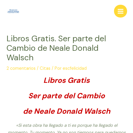
Ir
al
Main
contenido
Men
Libros Gratis. Ser parte del
Cambio de Neale Donald
Walsch
2 comentarios
/
Citas
/ Por
escfelicidad
Libros Gratis
Ser parte del Cambio
de Neale Donald Walsch
«Si esta obra ha llegado a ti es porque ha llegado el
momento. Tu momento. Ya no son tiempos para quedarnos