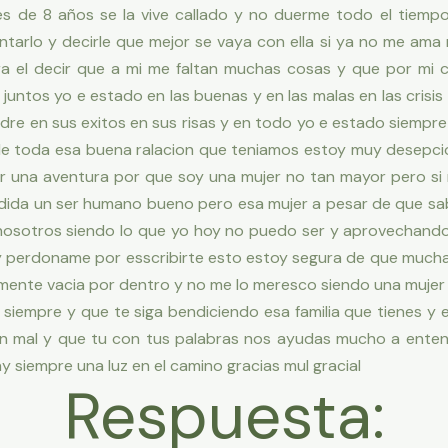
res de 8 años se la vive callado y no duerme todo el tiem
arlo y decirle que mejor se vaya con ella si ya no me ama m
 el decir que a mi me faltan muchas cosas y que por mi c
a juntos yo e estado en las buenas y en las malas en las cri
adre en sus exitos en sus risas y en todo yo e estado siempr
vide toda esa buena ralacion que teniamos estoy muy desepci
er una aventura por que soy una mujer no tan mayor pero s
dida un ser humano bueno pero esa mujer a pesar de que sabe 
nosotros siendo lo que yo hoy no puedo ser y aprovechando
 y perdoname por esscribirte esto estoy segura de que mucha
mente vacia por dentro y no me lo meresco siendo una mujer
 siempre y que te siga bendiciendo esa familia que tienes y
n mal y que tu con tus palabras nos ayudas mucho a enten
 siempre una luz en el camino gracias mul gracial
Respuesta: