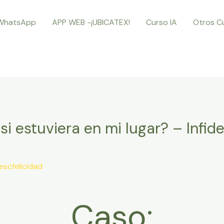
WhatsApp
APP WEB -¡UBICATEX!
Curso IA
Otros C
i estuviera en mi lugar? – Infide
escfelicidad
Caso: