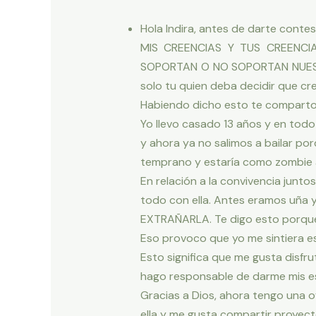
Hola Indira, antes de darte conte
MIS CREENCIAS Y TUS CREENCI
SOPORTAN O NO SOPORTAN NUESTRO 
solo tu quien deba decidir que cr
Habiendo dicho esto te comparto 
Yo llevo casado 13 años y en tod
y ahora ya no salimos a bailar p
temprano y estaría como zombie a
En relación a la convivencia junt
todo con ella. Antes eramos uña 
EXTRAÑARLA. Te digo esto porque a
Eso provoco que yo me sintiera esc
Esto significa que me gusta disfr
hago responsable de darme mis esp
Gracias a Dios, ahora tengo una o
ella y me gusta compartir proyect