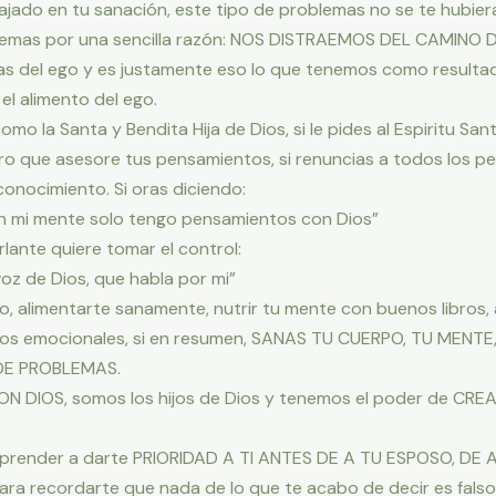
bajado en tu sanación, este tipo de problemas no se te hubie
blemas por una sencilla razón: NOS DISTRAEMOS DEL CAMINO 
s del ego y es justamente eso lo que tenemos como resultado
l alimento del ego.
omo la Santa y Bendita Hija de Dios, si le pides al Espiritu S
estro que asesore tus pensamientos, si renuncias a todos los 
conocimiento. Si oras diciendo:
en mi mente solo tengo pensamientos con Dios”
lante quiere tomar el control:
voz de Dios, que habla por mi”
io, alimentarte sanamente, nutrir tu mente con buenos libros, a
eos emocionales, si en resumen, SANAS TU CUERPO, TU MENTE
 DE PROBLEMAS.
DIOS, somos los hijos de Dios y tenemos el poder de CR
 aprender a darte PRIORIDAD A TI ANTES DE A TU ESPOSO, DE 
ara recordarte que nada de lo que te acabo de decir es falso