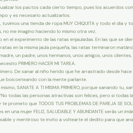
ualizar los pactos cada cierto tiempo, pues los acuerdos con
mpo y es necesario actualizarlos.
 tuvimos una tienda de ropa MUY CHIQUITA y todo el dia y 
s, no me imagino haciendo lo mismo otra vez.
en el experimento de las ratas enjauladas. En las que se dier
atas en la misma jaula pequeña, las ratas terminaron matánd
 madre, un padre, unos hermanos, unos amigos, unos clientes
necesito PRIMERO HACER MI TAREA.
imero. De sanar al niño herido que he arrastrado desde hace
ue boicoeteando con la mente parlante.
 lo mismo, SANATE A TI MISMA PRIMERO, porque sanando tu, sa
“No todas las personas atractivas son felices, pero si todas l
D y te prometo que TODOS TUS PROBLEMAS DE PAREJA SE SOL
rtes en una mujer FELIZ, SALUDABLE Y ABUNDANTE serás un i
onsable y mentiroso te invito a voltearte el dedito para que a