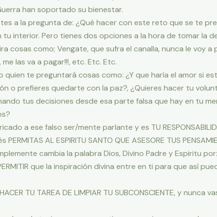
Guerra han soportado su bienestar.
stes a la pregunta de: ¿Qué hacer con este reto que se te pr
 tu interior. Pero tienes dos opciones a la hora de tomar la de
ira cosas como; Vengate, que sufra el canalla, nunca le voy a pe
me las va a pagar!!!, etc. Etc. Etc.
o quien te preguntará cosas como: ¿Y que haría el amor si est
ón o prefieres quedarte con la paz?, ¿Quieres hacer tu volunt
mando tus decisiones desde esa parte falsa que hay en tu men
os?
bricado a ese falso ser/mente parlante y es TU RESPONSABI
pués PERMITAS AL ESPIRITU SANTO QUE ASESORE TUS PENSAMI
simplemente cambia la palabra Dios, Divino Padre y Espiritu po
 PERMITIR que la inspiración divina entre en ti para que asì p
 HACER TU TAREA DE LIMPIAR TU SUBCONSCIENTE, y nunca vas 