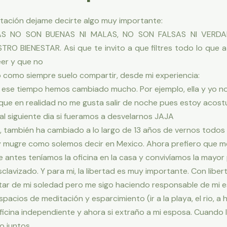
stación dejame decirte algo muy importante:
AS NO SON BUENAS NI MALAS, NO SON FALSAS NI VERD
BIENESTAR. Asi que te invito a que filtres todo lo que a c
eer y que no
como siempre suelo compartir, desde mi experiencia:
o ese tiempo hemos cambiado mucho. Por ejemplo, ella y yo n
orque en realidad no me gusta salir de noche pues estoy aco
l siguiente dia si fueramos a desvelarnos JAJA
os, también ha cambiado a lo largo de 13 años de vernos todos
y mugre como solemos decir en Mexico. Ahora prefiero que m
ntes teníamos la oficina en la casa y convivíamos la mayor p
lavizado. Y para mi, la libertad es muy importante. Con libert
utar de mi soledad pero me sigo haciendo responsable de mi e
acios de meditación y esparcimiento (ir a la playa, el rio, 
ficina independiente y ahora si extraño a mi esposa. Cuando 
o juntos.