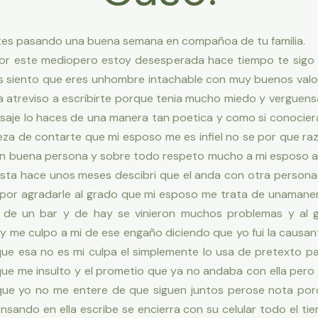
tes pasando una buena semana en compañoa de tu familia.
por este mediopero estoy desesperada hace tiempo te sig
 siento que eres unhombre intachable con muy buenos valo
a atreviso a escribirte porque tenia mucho miedo y verguen
aje lo haces de una manera tan poetica y como si conocier
eza de contarte que mi esposo me es infiel no se por que r
n buena persona y sobre todo respeto mucho a mi esposo a 
hasta hace unos meses descibri que el anda con otra persona
 por agradarle al grado que mi esposo me trata de unaman
o de un bar y de hay se vinieron muchos problemas y al
 me culpo a mi de ese engaño diciendo que yo fui la causan
ue esa no es mi culpa el simplemente lo usa de pretexto para
e me insulto y el prometio que ya no andaba con ella pero 
ue yo no me entere de que siguen juntos perose nota por
sando en ella escribe se encierra con su celular todo el t