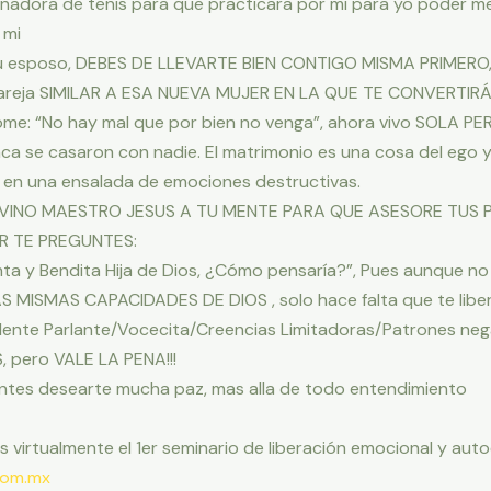
enadora de tenis para que practicara por mi para yo poder me
 mi
con tu esposo, DEBES DE LLEVARTE BIEN CONTIGO MISMA PRIMERO
 pareja SIMILAR A ESA NUEVA MUJER EN LA QUE TE CONVERTIRÁS!
me: “No hay mal que por bien no venga”, ahora vivo SOLA PE
ca se casaron con nadie. El matrimonio es una cosa del ego
 en una ensalada de emociones destructivas.
L DIVINO MAESTRO JESUS A TU MENTE PARA QUE ASESORE TUS
 TE PREGUNTES:
ta y Bendita Hija de Dios, ¿Cómo pensaría?”, Pues aunque no 
S MISMAS CAPACIDADES DE DIOS , solo hace falta que te liber
“Mente Parlante/Vocecita/Creencias Limitadoras/Patrones n
 pero VALE LA PENA!!!
ntes desearte mucha paz, mas alla de todo entendimiento
s virtualmente el 1er seminario de liberación emocional y autoe
com.mx