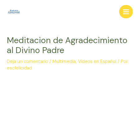
Ir
al
Main
contenido
Men
Meditacion de Agradecimiento
al Divino Padre
Deja un comentario
/
Multimedia
,
Videos en Español
/ Por
escfelicidad