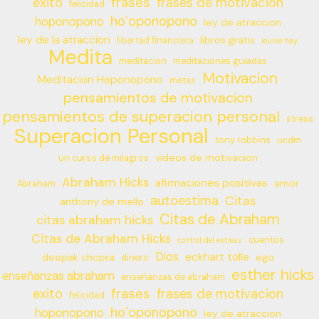
frases
exito
frases de motivacion
felicidad
ho’oponopono
hoponopono
ley de atraccion
ley de la atraccion
libros gratis
libertad financiera
louise hay
Medita
meditacion
meditaciones guiadas
Motivacion
Meditacion Hoponopono
metas
pensamientos de motivacion
pensamientos de superacion personal
stress
Superacion Personal
tony robbins
ucdm
videos de motivacion
un curso de milagros
Abraham Hicks
afirmaciones positivas
amor
Abraham
autoestima
Citas
anthony de mello
Citas de Abraham
citas abraham hicks
Citas de Abraham Hicks
cuentos
control del estress
Dios
eckhart tolle
deepak chopra
ego
dinero
esther hicks
enseñanzas abraham
enseñanzas de abraham
frases
exito
frases de motivacion
felicidad
ho’oponopono
hoponopono
ley de atraccion