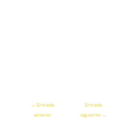
Navegación
←
Entrada
Entrada
de
anterior
siguiente
→
entradas