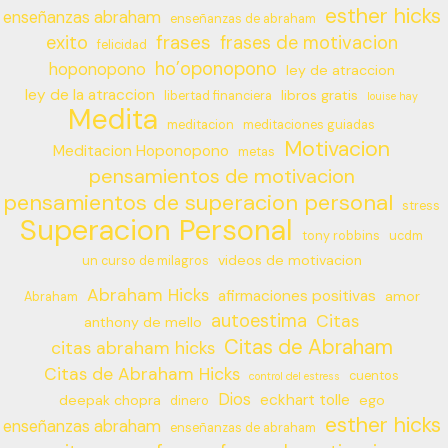
esther hicks
enseñanzas abraham
enseñanzas de abraham
frases
exito
frases de motivacion
felicidad
ho’oponopono
hoponopono
ley de atraccion
ley de la atraccion
libros gratis
libertad financiera
louise hay
Medita
meditacion
meditaciones guiadas
Motivacion
Meditacion Hoponopono
metas
pensamientos de motivacion
pensamientos de superacion personal
stress
Superacion Personal
tony robbins
ucdm
videos de motivacion
un curso de milagros
Abraham Hicks
afirmaciones positivas
amor
Abraham
autoestima
Citas
anthony de mello
Citas de Abraham
citas abraham hicks
Citas de Abraham Hicks
cuentos
control del estress
Dios
eckhart tolle
deepak chopra
ego
dinero
esther hicks
enseñanzas abraham
enseñanzas de abraham