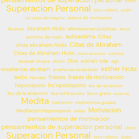
stress
Superacion Personal
tony robbins
ucdm
videos de motivacion
un curso de milagros
Abraham Hicks
afirmaciones positivas
amor
Abraham
autoestima
Citas
anthony de mello
Citas de Abraham
citas abraham hicks
Citas de Abraham Hicks
cuentos
control del estress
Dios
eckhart tolle
deepak chopra
ego
dinero
esther hicks
enseñanzas abraham
enseñanzas de abraham
frases
exito
frases de motivacion
felicidad
ho’oponopono
hoponopono
ley de atraccion
ley de la atraccion
libros gratis
libertad financiera
louise hay
Medita
meditacion
meditaciones guiadas
Motivacion
Meditacion Hoponopono
metas
pensamientos de motivacion
pensamientos de superacion personal
stress
Superacion Personal
tony robbins
ucdm