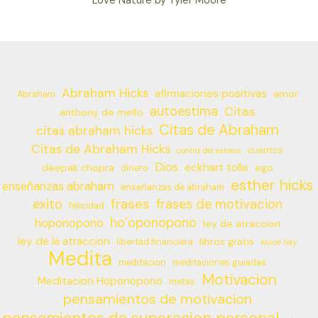
Love Nature by Tyler Moore
Abraham Hicks
afirmaciones positivas
amor
Abraham
autoestima
Citas
anthony de mello
Citas de Abraham
citas abraham hicks
Citas de Abraham Hicks
cuentos
control del estress
Dios
eckhart tolle
deepak chopra
ego
dinero
esther hicks
enseñanzas abraham
enseñanzas de abraham
frases
exito
frases de motivacion
felicidad
ho’oponopono
hoponopono
ley de atraccion
ley de la atraccion
libros gratis
libertad financiera
louise hay
Medita
meditacion
meditaciones guiadas
Motivacion
Meditacion Hoponopono
metas
pensamientos de motivacion
pensamientos de superacion personal