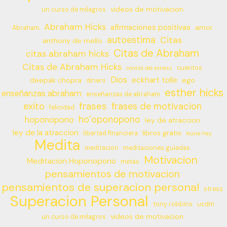
videos de motivacion
un curso de milagros
Abraham Hicks
afirmaciones positivas
amor
Abraham
autoestima
Citas
anthony de mello
Citas de Abraham
citas abraham hicks
Citas de Abraham Hicks
cuentos
control del estress
Dios
eckhart tolle
deepak chopra
ego
dinero
esther hicks
enseñanzas abraham
enseñanzas de abraham
frases
exito
frases de motivacion
felicidad
ho’oponopono
hoponopono
ley de atraccion
ley de la atraccion
libros gratis
libertad financiera
louise hay
Medita
meditacion
meditaciones guiadas
Motivacion
Meditacion Hoponopono
metas
pensamientos de motivacion
pensamientos de superacion personal
stress
Superacion Personal
tony robbins
ucdm
videos de motivacion
un curso de milagros