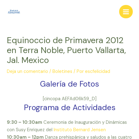
Ir
al
Main
contenido
Men
Equinoccio de Primavera 2012
en Terra Noble, Puerto Vallarta,
Jal. Mexico
Deja un comentario
/
Boletines
/ Por
escfelicidad
Galería de Fotos
[cincopa AEFAd06k59_D]
Programa de Actividades
9:30 – 10:30am
Ceremonia de Inauguración y Dinámicas
con Susy Enriquez del
Instituto Bernard Jensen
10:30am – 12pm
Danza prehispánica y saludos a las cuatro