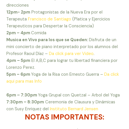
direcciones
12pm- 2pm
Protagonistas de la Nueva Era por el
Terapeuta
Francisco de Santiago
(Platica y Ejercicios
Terapeuticos para Despertar la Consciencia)
2pm – 4pm
Comida
Musica en Vivo para los que se Queden:
Disfruta de un
mini concierto de piano interpretado por los alumnos del
Profesor Raoul Díaz –
Da click para ver Video
.
4pm – 5pm
El A,B,C para lograr tu libertad financiera por
Lorenzo Perez.
5pm – 6pm
Yoga de la Risa con Ernesto Guerra –
Da click
aqui para mas Info
6pm – 7:30pm
Yoga Grupal con Quetzal – Arbol del Yoga
7:30pm – 8:30pm
Ceremonia de Clausura y Dinámicas
con Susy Enriquez del
Instituto Bernard Jensen
NOTAS IMPORTANTES: