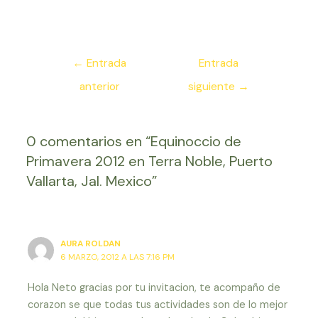
Navegación
←
Entrada
Entrada
de
anterior
siguiente
→
entradas
0 comentarios en “Equinoccio de
Primavera 2012 en Terra Noble, Puerto
Vallarta, Jal. Mexico”
AURA ROLDAN
6 MARZO, 2012 A LAS 7:16 PM
Hola Neto gracias por tu invitacion, te acompaño de
corazon se que todas tus actividades son de lo mejor