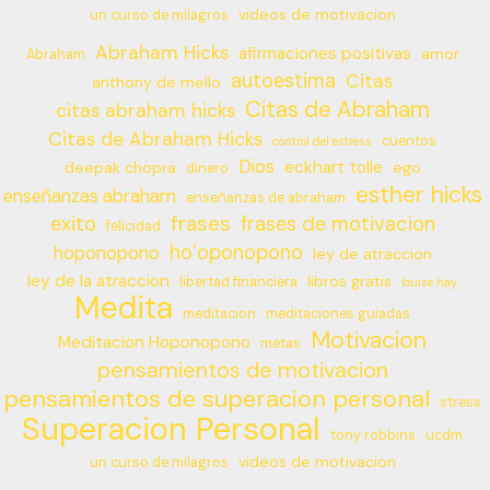
videos de motivacion
un curso de milagros
Abraham Hicks
afirmaciones positivas
amor
Abraham
autoestima
Citas
anthony de mello
Citas de Abraham
citas abraham hicks
Citas de Abraham Hicks
cuentos
control del estress
Dios
eckhart tolle
deepak chopra
ego
dinero
esther hicks
enseñanzas abraham
enseñanzas de abraham
frases
exito
frases de motivacion
felicidad
ho’oponopono
hoponopono
ley de atraccion
ley de la atraccion
libros gratis
libertad financiera
louise hay
Medita
meditacion
meditaciones guiadas
Motivacion
Meditacion Hoponopono
metas
pensamientos de motivacion
pensamientos de superacion personal
stress
Superacion Personal
tony robbins
ucdm
videos de motivacion
un curso de milagros