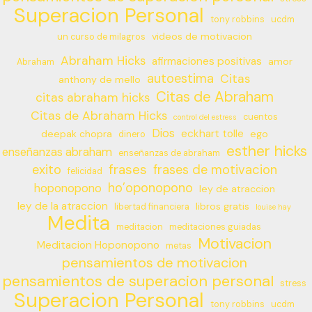
Superacion Personal
tony robbins
ucdm
videos de motivacion
un curso de milagros
Abraham Hicks
afirmaciones positivas
amor
Abraham
autoestima
Citas
anthony de mello
Citas de Abraham
citas abraham hicks
Citas de Abraham Hicks
cuentos
control del estress
Dios
eckhart tolle
deepak chopra
ego
dinero
esther hicks
enseñanzas abraham
enseñanzas de abraham
frases
exito
frases de motivacion
felicidad
ho’oponopono
hoponopono
ley de atraccion
ley de la atraccion
libros gratis
libertad financiera
louise hay
Medita
meditacion
meditaciones guiadas
Motivacion
Meditacion Hoponopono
metas
pensamientos de motivacion
pensamientos de superacion personal
stress
Superacion Personal
tony robbins
ucdm