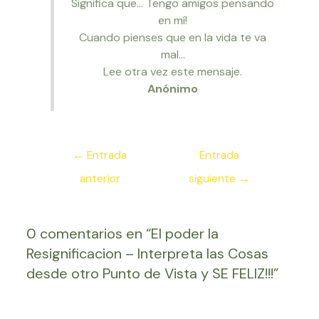
Significa que… Tengo amigos pensando
en mí!
Cuando pienses que en la vida te va
mal…
Lee otra vez este mensaje.
Anónimo
Navegación
←
Entrada
Entrada
de
anterior
siguiente
→
entradas
0 comentarios en “El poder la
Resignificacion – Interpreta las Cosas
desde otro Punto de Vista y SE FELIZ!!!”