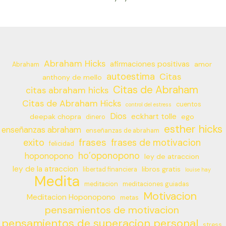
Abraham Hicks
afirmaciones positivas
amor
Abraham
autoestima
Citas
anthony de mello
Citas de Abraham
citas abraham hicks
Citas de Abraham Hicks
cuentos
control del estress
Dios
eckhart tolle
deepak chopra
ego
dinero
esther hicks
enseñanzas abraham
enseñanzas de abraham
frases
exito
frases de motivacion
felicidad
ho’oponopono
hoponopono
ley de atraccion
ley de la atraccion
libros gratis
libertad financiera
louise hay
Medita
meditacion
meditaciones guiadas
Motivacion
Meditacion Hoponopono
metas
pensamientos de motivacion
pensamientos de superacion personal
stress