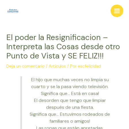
Ir
al
Main
contenido
Men
El poder la Resignificacion –
Interpreta las Cosas desde otro
Punto de Vista y SE FELIZ!!!
Deja un comentario
/
Articulos
/ Por
escfelicidad
El hijo que muchas veces no limpia su
cuarto y se la pasa viendo televisión.
Significa que… Está en casa!
El desorden que tengo que limpiar
después de una fiesta.
Significa que… Estuvimos rodeados de
familiares o amigos!
Las ropas que están apretadas.